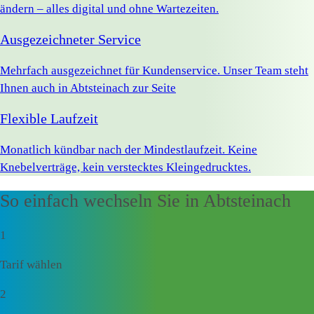
ändern – alles digital und ohne Wartezeiten.
Ausgezeichneter Service
Mehrfach ausgezeichnet für Kundenservice. Unser Team steht
Ihnen auch in Abtsteinach zur Seite
Flexible Laufzeit
Monatlich kündbar nach der Mindestlaufzeit. Keine
Knebelverträge, kein verstecktes Kleingedrucktes.
So einfach wechseln Sie in Abtsteinach
1
Tarif wählen
2