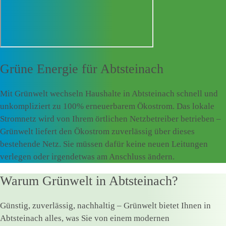
Grüne Energie für
Abtsteinach
Mit Grünwelt wechseln Haushalte in Abtsteinach schnell und
unkompliziert zu 100% erneuerbarem Ökostrom. Das lokale
Stromnetz wird von Ihrem örtlichen Netzbetreiber betrieben –
Grünwelt liefert den Ökostrom zuverlässig über dieses
bestehende Netz. Sie müssen dafür keine neuen Leitungen
verlegen oder irgendetwas am Anschluss ändern.
Warum Grünwelt in Abtsteinach?
Günstig, zuverlässig, nachhaltig – Grünwelt bietet Ihnen in
Abtsteinach alles, was Sie von einem modernen