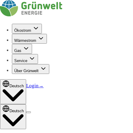
Ökostrom
Wärmestrom
Gas
Service
Über Grünwelt
Login
→
Deutsch
Deutsch