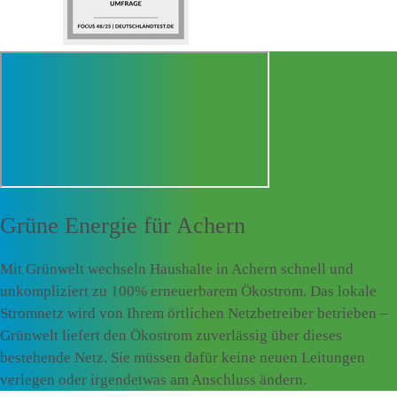
Grüne Energie für
Achern
Mit Grünwelt wechseln Haushalte in Achern schnell und
unkompliziert zu 100% erneuerbarem Ökostrom. Das lokale
Stromnetz wird von Ihrem örtlichen Netzbetreiber betrieben –
Grünwelt liefert den Ökostrom zuverlässig über dieses
bestehende Netz. Sie müssen dafür keine neuen Leitungen
verlegen oder irgendetwas am Anschluss ändern.