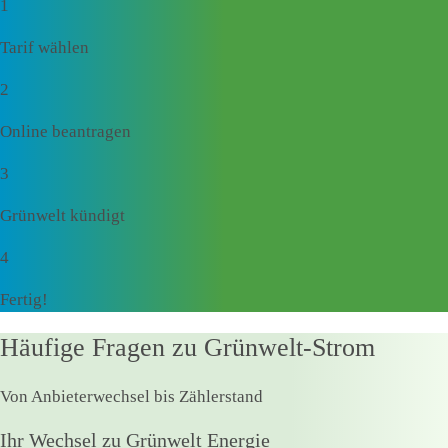
1
Tarif wählen
2
Online beantragen
3
Grünwelt kündigt
4
Fertig!
Häufige Fragen zu Grünwelt-Strom
Von Anbieterwechsel bis Zählerstand
Ihr Wechsel zu Grünwelt Energie