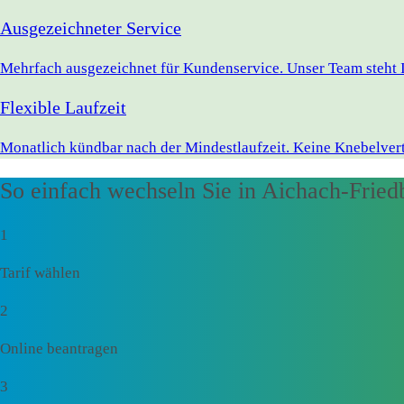
Ausgezeichneter Service
Mehrfach ausgezeichnet für Kundenservice. Unser Team steht I
Flexible Laufzeit
Monatlich kündbar nach der Mindestlaufzeit. Keine Knebelvert
So einfach wechseln Sie in Aichach-Fried
1
Tarif wählen
2
Online beantragen
3