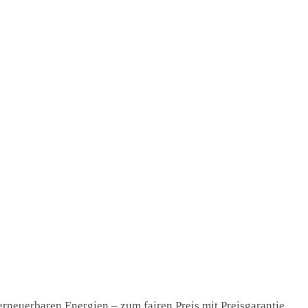
rneuerbaren Energien – zum fairen Preis mit Preisgarantie.