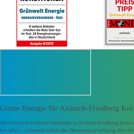
Grüne Energie für
Aichach-Friedberg Kre
Mit Grünwelt wechseln Haushalte in Aichach-Friedberg Kreis 
betrieben – Grünwelt liefert den Ökostrom zuverlässig über d