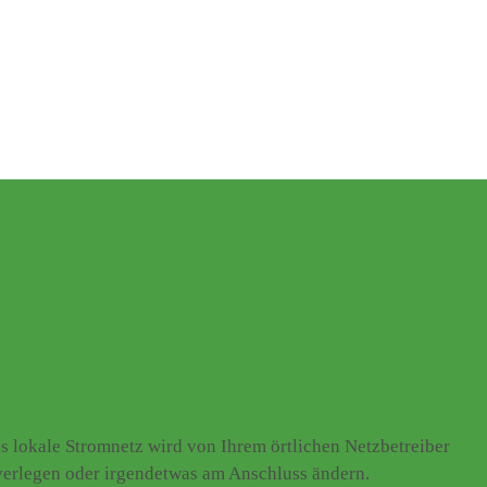
 lokale Stromnetz wird von Ihrem örtlichen Netzbetreiber
 verlegen oder irgendetwas am Anschluss ändern.