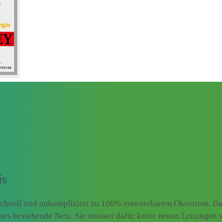
is
schnell und unkompliziert zu 100% erneuerbarem Ökostrom. Das
ieses bestehende Netz. Sie müssen dafür keine neuen Leitungen