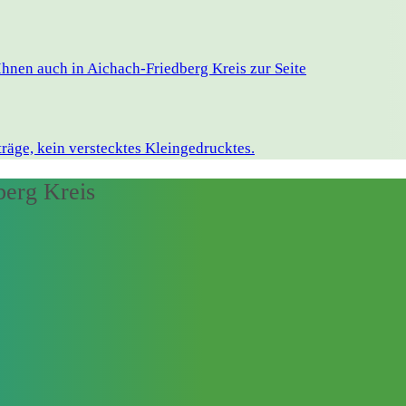
hnen auch in Aichach-Friedberg Kreis zur Seite
räge, kein verstecktes Kleingedrucktes.
berg Kreis