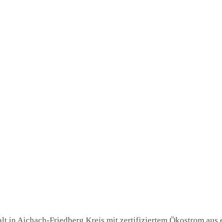
t in Aichach-Friedberg Kreis mit zertifiziertem Ökostrom aus e