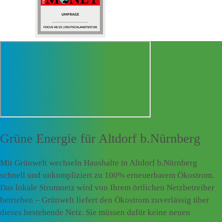
Grüne Energie für
Altdorf b.Nürnberg
Mit Grünwelt wechseln Haushalte in Altdorf b.Nürnberg
schnell und unkompliziert zu 100% erneuerbarem Ökostrom.
Das lokale Stromnetz wird von Ihrem örtlichen Netzbetreiber
betrieben – Grünwelt liefert den Ökostrom zuverlässig über
dieses bestehende Netz. Sie müssen dafür keine neuen