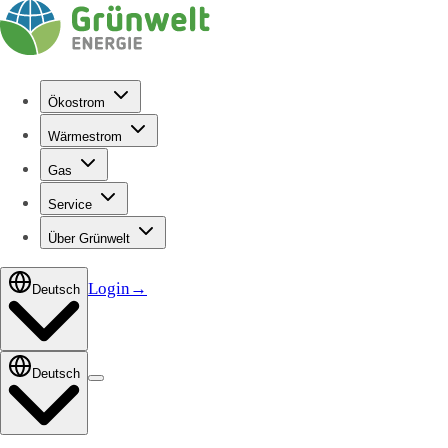
Ökostrom
Wärmestrom
Gas
Service
Über Grünwelt
Login
→
Deutsch
Deutsch