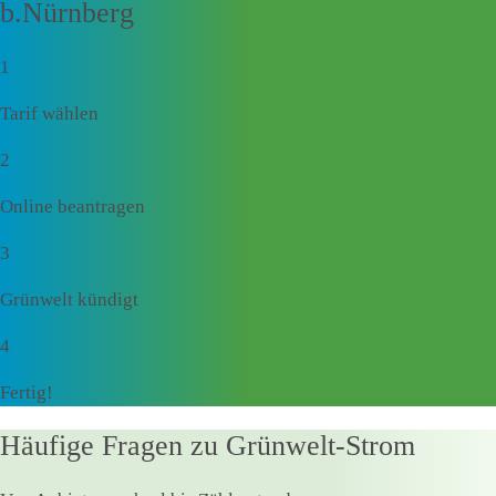
b.Nürnberg
1
Tarif wählen
2
Online beantragen
3
Grünwelt kündigt
4
Fertig!
Häufige Fragen zu Grünwelt-Strom