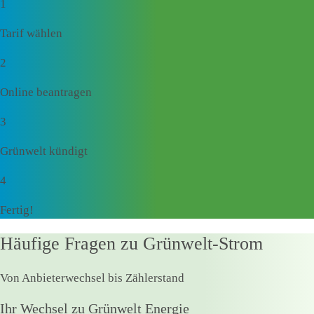
1
Tarif wählen
2
Online beantragen
3
Grünwelt kündigt
4
Fertig!
Häufige Fragen zu Grünwelt-Strom
Von Anbieterwechsel bis Zählerstand
Ihr Wechsel zu Grünwelt Energie