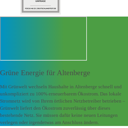
Grüne Energie für
Altenberge
Mit Grünwelt wechseln Haushalte in Altenberge schnell und
unkompliziert zu 100% erneuerbarem Ökostrom. Das lokale
Stromnetz wird von Ihrem örtlichen Netzbetreiber betrieben –
Grünwelt liefert den Ökostrom zuverlässig über dieses
bestehende Netz. Sie müssen dafür keine neuen Leitungen
verlegen oder irgendetwas am Anschluss ändern.