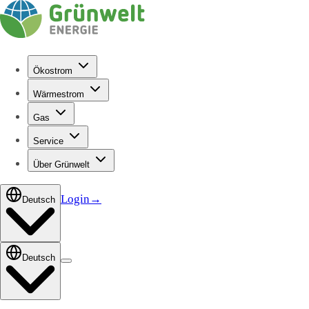
Ökostrom
Wärmestrom
Gas
Service
Über Grünwelt
Login
→
Deutsch
Deutsch