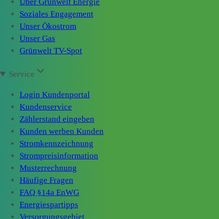
Über Grünwelt Energie
Soziales Engagement
Unser Ökostrom
Unser Gas
Grünwelt TV-Spot
Service
Login Kundenportal
Kundenservice
Zählerstand eingeben
Kunden werben Kunden
Stromkennzeichnung
Strompreisinformation
Musterrechnung
Häufige Fragen
FAQ §14a EnWG
Energiespartipps
Versorgungsgebiet