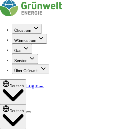
Ökostrom
Wärmestrom
Gas
Service
Über Grünwelt
Login
→
Deutsch
Deutsch