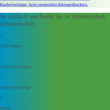
Knebelverträge, kein verstecktes Kleingedrucktes.
So einfach wechseln Sie in Altenkirchen
(Westerwald)
1
Tarif wählen
2
Online beantragen
3
Grünwelt kündigt
4
Fertig!