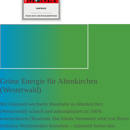
Grüne Energie für
Altenkirchen
(Westerwald)
Mit Grünwelt wechseln Haushalte in Altenkirchen
(Westerwald) schnell und unkompliziert zu 100%
erneuerbarem Ökostrom. Das lokale Stromnetz wird von Ihrem
örtlichen Netzbetreiber betrieben – Grünwelt liefert den