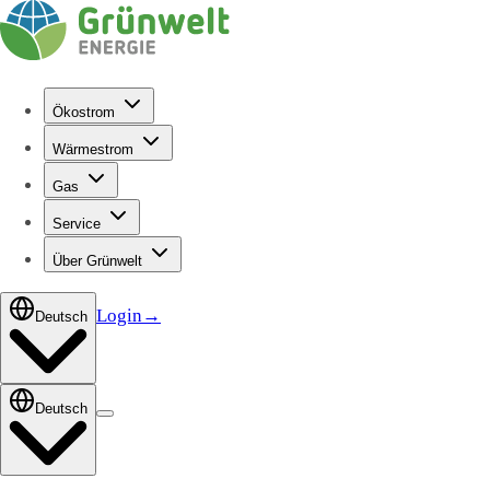
Ökostrom
Wärmestrom
Gas
Service
Über Grünwelt
Login
→
Deutsch
Deutsch