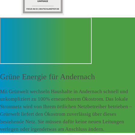
Grüne Energie für
Andernach
Mit Grünwelt wechseln Haushalte in Andernach schnell und
unkompliziert zu 100% erneuerbarem Ökostrom. Das lokale
Stromnetz wird von Ihrem örtlichen Netzbetreiber betrieben –
Grünwelt liefert den Ökostrom zuverlässig über dieses
bestehende Netz. Sie müssen dafür keine neuen Leitungen
verlegen oder irgendetwas am Anschluss ändern.