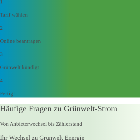
1
Tarif wählen
2
Online beantragen
3
Grünwelt kündigt
4
Fertig!
Häufige Fragen zu Grünwelt-Strom
Von Anbieterwechsel bis Zählerstand
Ihr Wechsel zu Grünwelt Energie