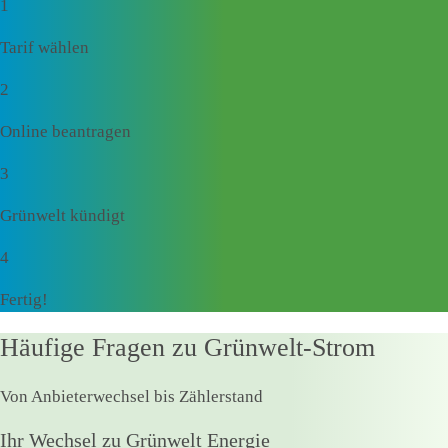
1
Tarif wählen
2
Online beantragen
3
Grünwelt kündigt
4
Fertig!
Häufige Fragen zu Grünwelt-Strom
Von Anbieterwechsel bis Zählerstand
Ihr Wechsel zu Grünwelt Energie