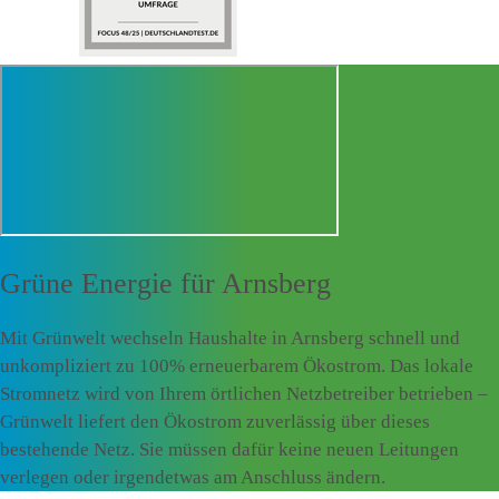
Grüne Energie für
Arnsberg
Mit Grünwelt wechseln Haushalte in Arnsberg schnell und
unkompliziert zu 100% erneuerbarem Ökostrom. Das lokale
Stromnetz wird von Ihrem örtlichen Netzbetreiber betrieben –
Grünwelt liefert den Ökostrom zuverlässig über dieses
bestehende Netz. Sie müssen dafür keine neuen Leitungen
verlegen oder irgendetwas am Anschluss ändern.