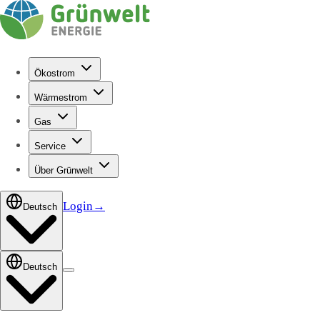
Ökostrom
Wärmestrom
Gas
Service
Über Grünwelt
Login
→
Deutsch
Deutsch