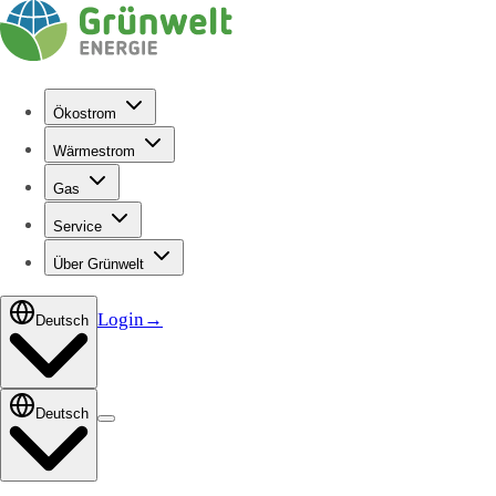
Ökostrom
Wärmestrom
Gas
Service
Über Grünwelt
Login
→
Deutsch
Deutsch