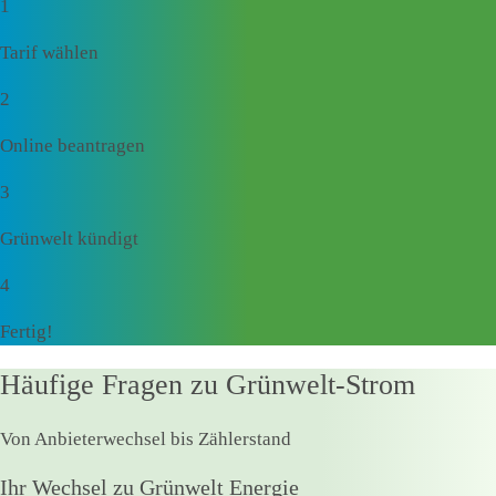
1
Tarif wählen
2
Online beantragen
3
Grünwelt kündigt
4
Fertig!
Häufige Fragen zu Grünwelt-Strom
Von Anbieterwechsel bis Zählerstand
Ihr Wechsel zu Grünwelt Energie