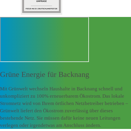
Grüne Energie für
Backnang
Mit Grünwelt wechseln Haushalte in Backnang schnell und
unkompliziert zu 100% erneuerbarem Ökostrom. Das lokale
Stromnetz wird von Ihrem örtlichen Netzbetreiber betrieben –
Grünwelt liefert den Ökostrom zuverlässig über dieses
bestehende Netz. Sie müssen dafür keine neuen Leitungen
verlegen oder irgendetwas am Anschluss ändern.