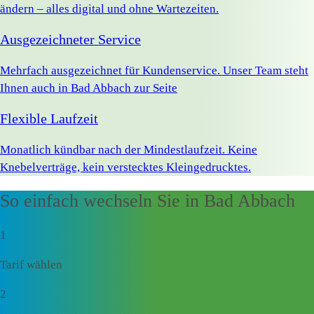
ändern – alles digital und ohne Wartezeiten.
Ausgezeichneter Service
Mehrfach ausgezeichnet für Kundenservice. Unser Team steht
Ihnen auch in Bad Abbach zur Seite
Flexible Laufzeit
Monatlich kündbar nach der Mindestlaufzeit. Keine
Knebelverträge, kein verstecktes Kleingedrucktes.
So einfach wechseln Sie in Bad Abbach
1
Tarif wählen
2