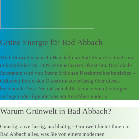
Grüne Energie für
Bad Abbach
Mit Grünwelt wechseln Haushalte in Bad Abbach schnell und
unkompliziert zu 100% erneuerbarem Ökostrom. Das lokale
Stromnetz wird von Ihrem örtlichen Netzbetreiber betrieben –
Grünwelt liefert den Ökostrom zuverlässig über dieses
bestehende Netz. Sie müssen dafür keine neuen Leitungen
verlegen oder irgendetwas am Anschluss ändern.
Warum Grünwelt in Bad Abbach?
Günstig, zuverlässig, nachhaltig – Grünwelt bietet Ihnen in
Bad Abbach alles, was Sie von einem modernen