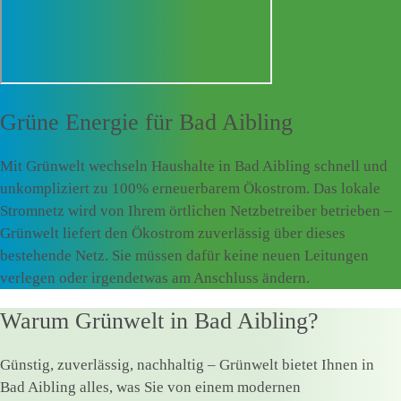
Grüne Energie für
Bad Aibling
Mit Grünwelt wechseln Haushalte in Bad Aibling schnell und
unkompliziert zu 100% erneuerbarem Ökostrom. Das lokale
Stromnetz wird von Ihrem örtlichen Netzbetreiber betrieben –
Grünwelt liefert den Ökostrom zuverlässig über dieses
bestehende Netz. Sie müssen dafür keine neuen Leitungen
verlegen oder irgendetwas am Anschluss ändern.
Warum Grünwelt in Bad Aibling?
Günstig, zuverlässig, nachhaltig – Grünwelt bietet Ihnen in
Bad Aibling alles, was Sie von einem modernen