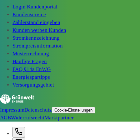
Login Kundenportal
Kundenservice
Zählerstand eingeben
Kunden werben Kunden
Stromkennzeichnung
Strompreisinformation
Musterrechnung
Häufige Fragen
FAQ §14a EnWG
Energiespartipps
Versorgungsgebiet
Impressum
Datenschutz
Cookie-Einstellungen
AGB
Widerrufsrecht
Marktpartner