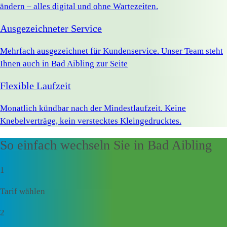
ändern – alles digital und ohne Wartezeiten.
Ausgezeichneter Service
Mehrfach ausgezeichnet für Kundenservice. Unser Team steht
Ihnen auch in Bad Aibling zur Seite
Flexible Laufzeit
Monatlich kündbar nach der Mindestlaufzeit. Keine
Knebelverträge, kein verstecktes Kleingedrucktes.
So einfach wechseln Sie in Bad Aibling
1
Tarif wählen
2