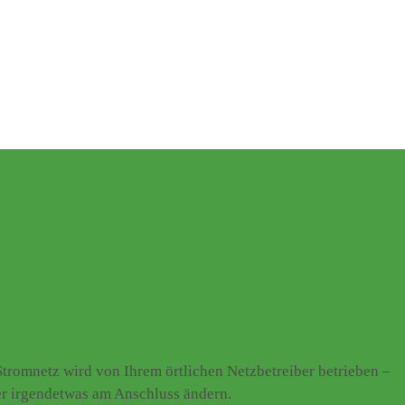
romnetz wird von Ihrem örtlichen Netzbetreiber betrieben –
er irgendetwas am Anschluss ändern.