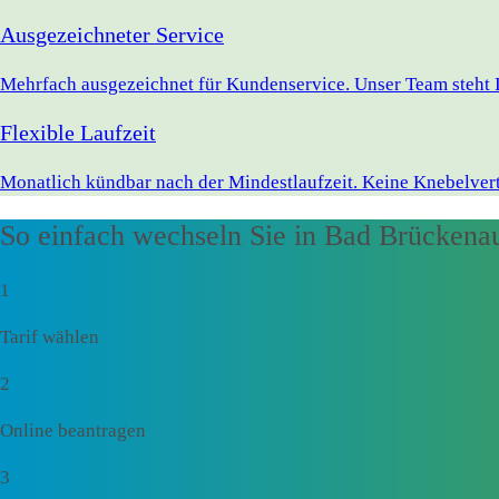
Ausgezeichneter Service
Mehrfach ausgezeichnet für Kundenservice. Unser Team steht 
Flexible Laufzeit
Monatlich kündbar nach der Mindestlaufzeit. Keine Knebelvert
So einfach wechseln Sie in Bad Brückena
1
Tarif wählen
2
Online beantragen
3