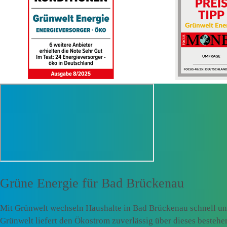
Grüne Energie für
Bad Brückenau
Mit Grünwelt wechseln Haushalte in Bad Brückenau schnell un
Grünwelt liefert den Ökostrom zuverlässig über dieses besteh