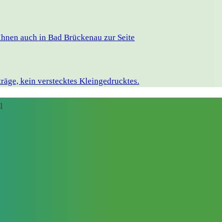
Ihnen auch in Bad Brückenau zur Seite
räge, kein verstecktes Kleingedrucktes.
u