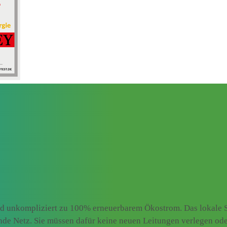
d unkompliziert zu 100% erneuerbarem Ökostrom. Das lokale St
ende Netz. Sie müssen dafür keine neuen Leitungen verlegen od