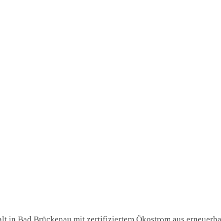
lt in Bad Brückenau mit zertifiziertem Ökostrom aus erneuerbar