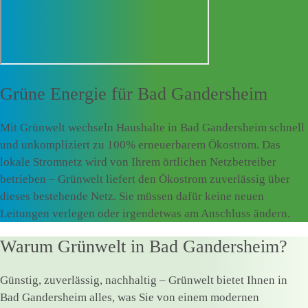
Grüne Energie für
Bad Gandersheim
Mit Grünwelt wechseln Haushalte in Bad Gandersheim schnell
und unkompliziert zu 100% erneuerbarem Ökostrom. Das
lokale Stromnetz wird von Ihrem örtlichen Netzbetreiber
betrieben – Grünwelt liefert den Ökostrom zuverlässig über
dieses bestehende Netz. Sie müssen dafür keine neuen
Leitungen verlegen oder irgendetwas am Anschluss ändern.
Warum Grünwelt in Bad Gandersheim?
Günstig, zuverlässig, nachhaltig – Grünwelt bietet Ihnen in
Bad Gandersheim alles, was Sie von einem modernen