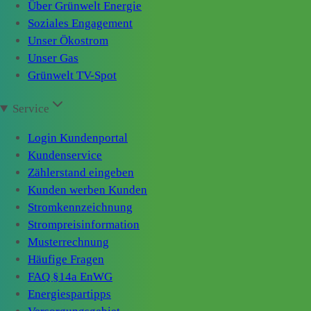
Über Grünwelt Energie
Soziales Engagement
Unser Ökostrom
Unser Gas
Grünwelt TV-Spot
Service
Login Kundenportal
Kundenservice
Zählerstand eingeben
Kunden werben Kunden
Stromkennzeichnung
Strompreisinformation
Musterrechnung
Häufige Fragen
FAQ §14a EnWG
Energiespartipps