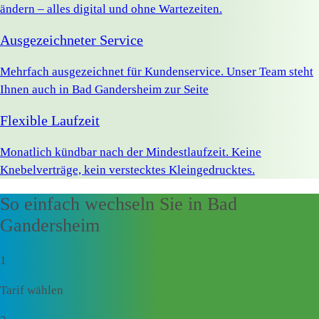
ändern – alles digital und ohne Wartezeiten.
Ausgezeichneter Service
Mehrfach ausgezeichnet für Kundenservice. Unser Team steht
Ihnen auch in Bad Gandersheim zur Seite
Flexible Laufzeit
Monatlich kündbar nach der Mindestlaufzeit. Keine
Knebelverträge, kein verstecktes Kleingedrucktes.
So einfach wechseln Sie in Bad
Gandersheim
1
Tarif wählen