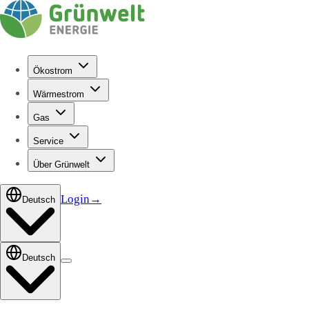
Ökostrom
Wärmestrom
Gas
Service
Über Grünwelt
Login
→
Deutsch
Deutsch