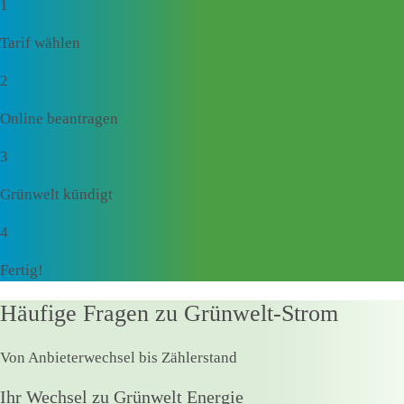
1
Tarif wählen
2
Online beantragen
3
Grünwelt kündigt
4
Fertig!
Häufige Fragen zu Grünwelt-Strom
Von Anbieterwechsel bis Zählerstand
Ihr Wechsel zu Grünwelt Energie