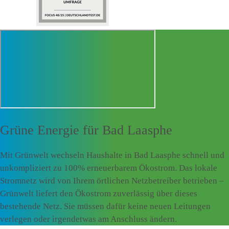
Grüne Energie für
Bad Laasphe
Mit Grünwelt wechseln Haushalte in Bad Laasphe schnell und
unkompliziert zu 100% erneuerbarem Ökostrom. Das lokale
Stromnetz wird von Ihrem örtlichen Netzbetreiber betrieben –
Grünwelt liefert den Ökostrom zuverlässig über dieses
bestehende Netz. Sie müssen dafür keine neuen Leitungen
verlegen oder irgendetwas am Anschluss ändern.