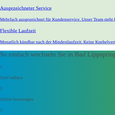
Ausgezeichneter Service
Mehrfach ausgezeichnet für Kundenservice. Unser Team steht I
Flexible Laufzeit
Monatlich kündbar nach der Mindestlaufzeit. Keine Knebelvert
So einfach wechseln Sie in Bad Lippsprin
1
Tarif wählen
2
Online beantragen
3