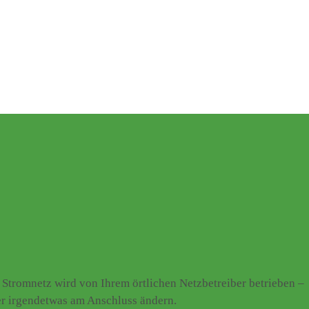
Stromnetz wird von Ihrem örtlichen Netzbetreiber betrieben –
er irgendetwas am Anschluss ändern.