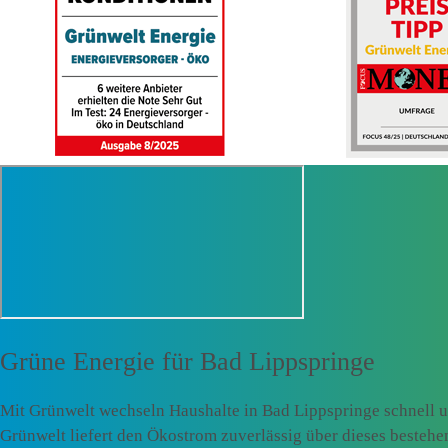
Grüne Energie für
Bad Lippspringe
Mit Grünwelt wechseln Haushalte in Bad Lippspringe schnell 
Grünwelt liefert den Ökostrom zuverlässig über dieses besteh