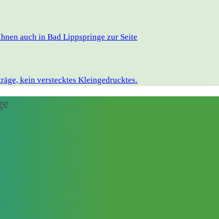
hnen auch in Bad Lippspringe zur Seite
räge, kein verstecktes Kleingedrucktes.
ge