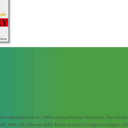
und unkompliziert zu 100% erneuerbarem Ökostrom. Das lokale 
ende Netz. Sie müssen dafür keine neuen Leitungen verlegen od