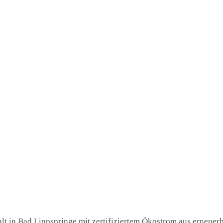
t in Bad Lippspringe mit zertifiziertem Ökostrom aus erneuerba