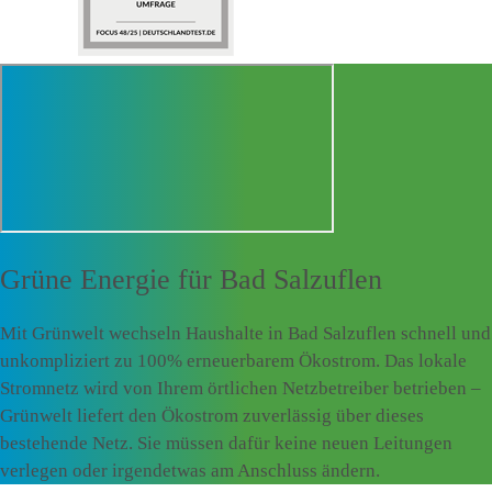
Grüne Energie für
Bad Salzuflen
Mit Grünwelt wechseln Haushalte in Bad Salzuflen schnell und
unkompliziert zu 100% erneuerbarem Ökostrom. Das lokale
Stromnetz wird von Ihrem örtlichen Netzbetreiber betrieben –
Grünwelt liefert den Ökostrom zuverlässig über dieses
bestehende Netz. Sie müssen dafür keine neuen Leitungen
verlegen oder irgendetwas am Anschluss ändern.