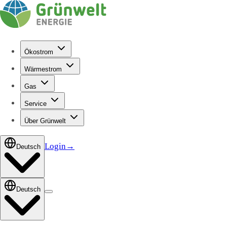
Ökostrom
Wärmestrom
Gas
Service
Über Grünwelt
Login
→
Deutsch
Deutsch