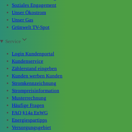
Soziales Engagement
Unser Ökostrom
Unser Gas
Grünwelt TV-Spot
Service
Login Kundenportal
Kundenservice
Zählerstand eingeben
Kunden werben Kunden
Stromkennzeichnung
Strompreisinformation
Musterrechnung
Häufige Fragen
FAQ §14a EnWG
Energiespartipps
Versorgungsgebiet