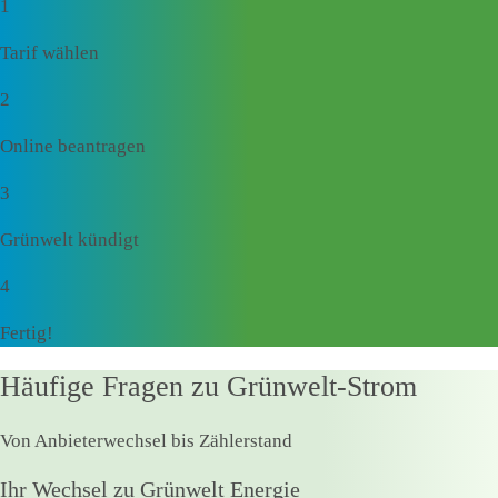
1
Tarif wählen
2
Online beantragen
3
Grünwelt kündigt
4
Fertig!
Häufige Fragen zu Grünwelt-Strom
Von Anbieterwechsel bis Zählerstand
Ihr Wechsel zu Grünwelt Energie