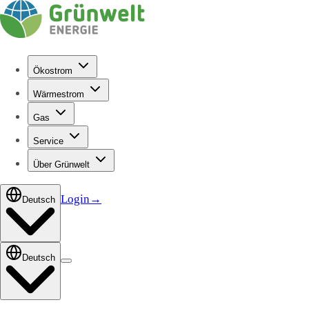
Ökostrom
Wärmestrom
Gas
Service
Über Grünwelt
Login
→
Deutsch
Deutsch