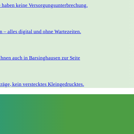
ie haben keine Versorgungsunterbrechung.
– alles digital und ohne Wartezeiten.
hnen auch in Barsinghausen zur Seite
räge, kein verstecktes Kleingedrucktes.