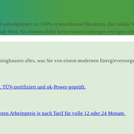
d unkompliziert zu 100% erneuerbarem Ökostrom. Das lokale St
ende Netz. Sie müssen dafür keine neuen Leitungen verlegen od
arsinghausen alles, was Sie von einem modernen Energieversorge
 TÜV-zertifiziert und ok-Power-geprüft.
en Arbeitspreis je nach Tarif für volle 12 oder 24 Monate.