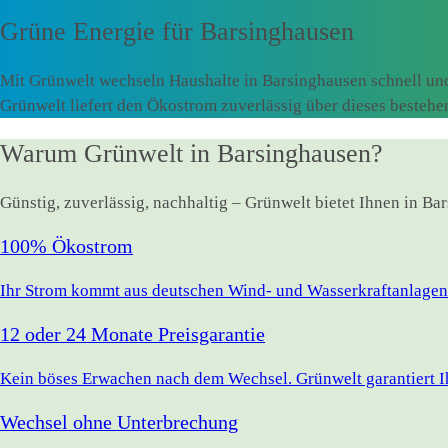
Grüne Energie für
Barsinghausen
Mit Grünwelt wechseln Haushalte in Barsinghausen schnell un
Grünwelt liefert den Ökostrom zuverlässig über dieses besteh
Warum Grünwelt in Barsinghausen?
Günstig, zuverlässig, nachhaltig – Grünwelt bietet Ihnen in B
100% Ökostrom
Ihr Strom kommt aus deutschen Wind- und Wasserkraftanlagen.
12 oder 24 Monate Preisgarantie
Kein böses Erwachen nach dem Wechsel. Grünwelt garantiert Ihr
Wechsel ohne Unterbrechung