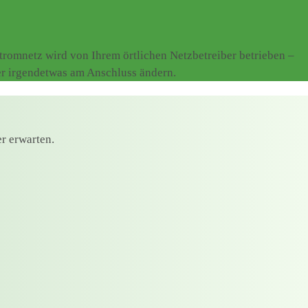
romnetz wird von Ihrem örtlichen Netzbetreiber betrieben –
er irgendetwas am Anschluss ändern.
r erwarten.