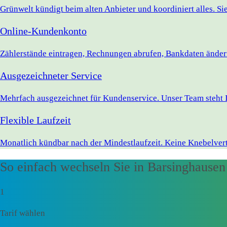
Grünwelt kündigt beim alten Anbieter und koordiniert alles. S
Online-Kundenkonto
Zählerstände eintragen, Rechnungen abrufen, Bankdaten ändern 
Ausgezeichneter Service
Mehrfach ausgezeichnet für Kundenservice. Unser Team steht I
Flexible Laufzeit
Monatlich kündbar nach der Mindestlaufzeit. Keine Knebelvert
So einfach wechseln Sie in Barsinghausen
1
Tarif wählen