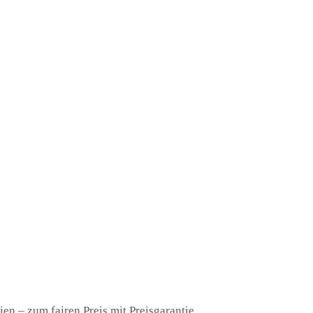
en – zum fairen Preis mit Preisgarantie.