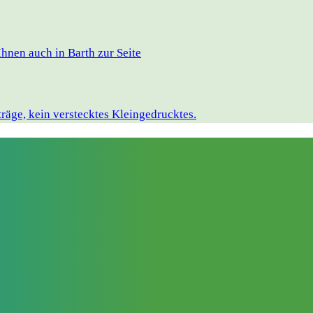
hnen auch in Barth zur Seite
räge, kein verstecktes Kleingedrucktes.