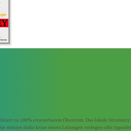
iziert zu 100% erneuerbarem Ökostrom. Das lokale Stromnetz w
. Sie müssen dafür keine neuen Leitungen verlegen oder irgend