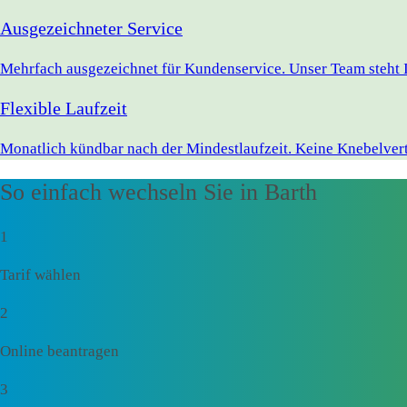
Ausgezeichneter Service
Mehrfach ausgezeichnet für Kundenservice. Unser Team steht I
Flexible Laufzeit
Monatlich kündbar nach der Mindestlaufzeit. Keine Knebelvert
So einfach wechseln Sie in Barth
1
Tarif wählen
2
Online beantragen
3