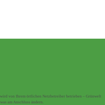
ird von Ihrem örtlichen Netzbetreiber betrieben – Grünwelt
etwas am Anschluss ändern.