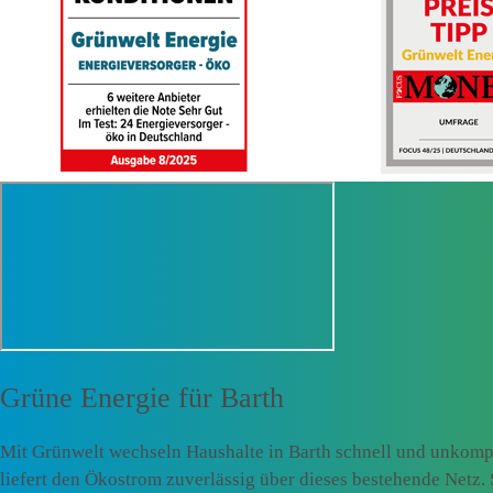
Grüne Energie für
Barth
Mit Grünwelt wechseln Haushalte in Barth schnell und unkompl
liefert den Ökostrom zuverlässig über dieses bestehende Netz