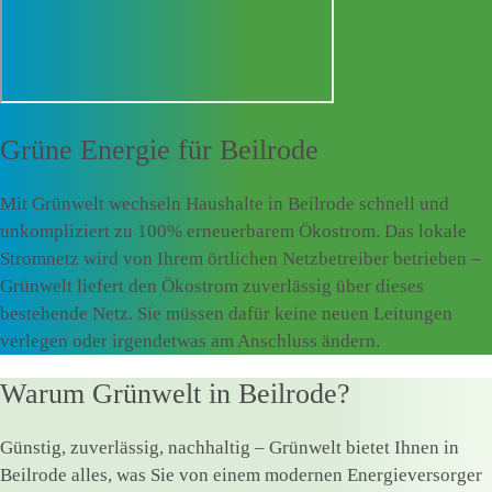
Grüne Energie für
Beilrode
Mit Grünwelt wechseln Haushalte in Beilrode schnell und
unkompliziert zu 100% erneuerbarem Ökostrom. Das lokale
Stromnetz wird von Ihrem örtlichen Netzbetreiber betrieben –
Grünwelt liefert den Ökostrom zuverlässig über dieses
bestehende Netz. Sie müssen dafür keine neuen Leitungen
verlegen oder irgendetwas am Anschluss ändern.
Warum Grünwelt in Beilrode?
Günstig, zuverlässig, nachhaltig – Grünwelt bietet Ihnen in
Beilrode alles, was Sie von einem modernen Energieversorger