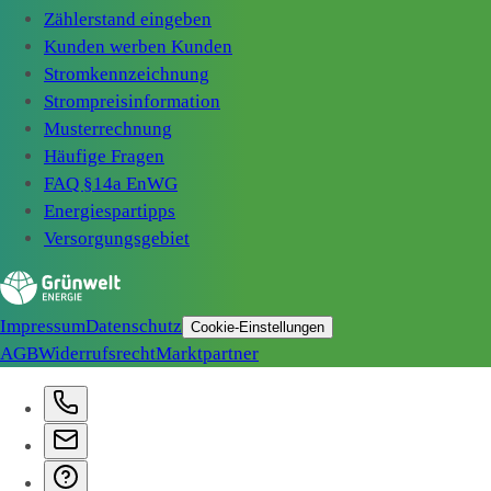
Zählerstand eingeben
Kunden werben Kunden
Stromkennzeichnung
Strompreisinformation
Musterrechnung
Häufige Fragen
FAQ §14a EnWG
Energiespartipps
Versorgungsgebiet
Impressum
Datenschutz
Cookie-Einstellungen
AGB
Widerrufsrecht
Marktpartner