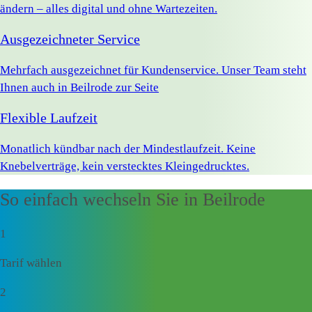
ändern – alles digital und ohne Wartezeiten.
Ausgezeichneter Service
Mehrfach ausgezeichnet für Kundenservice. Unser Team steht
Ihnen auch in Beilrode zur Seite
Flexible Laufzeit
Monatlich kündbar nach der Mindestlaufzeit. Keine
Knebelverträge, kein verstecktes Kleingedrucktes.
So einfach wechseln Sie in Beilrode
1
Tarif wählen
2