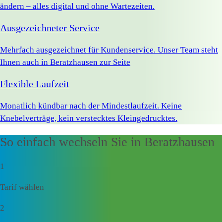
ändern – alles digital und ohne Wartezeiten.
Ausgezeichneter Service
Mehrfach ausgezeichnet für Kundenservice. Unser Team steht
Ihnen auch in Beratzhausen zur Seite
Flexible Laufzeit
Monatlich kündbar nach der Mindestlaufzeit. Keine
Knebelverträge, kein verstecktes Kleingedrucktes.
So einfach wechseln Sie in Beratzhausen
1
Tarif wählen
2