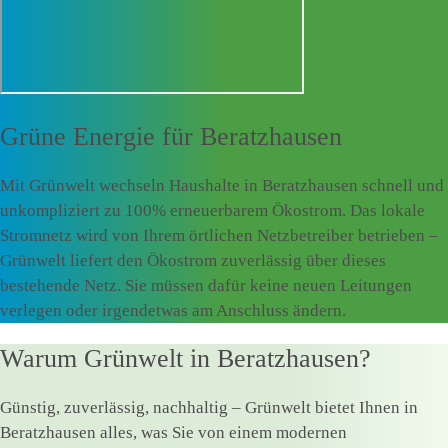
Grüne Energie für
Beratzhausen
Mit Grünwelt wechseln Haushalte in Beratzhausen schnell und
unkompliziert zu 100% erneuerbarem Ökostrom. Das lokale
Stromnetz wird von Ihrem örtlichen Netzbetreiber betrieben –
Grünwelt liefert den Ökostrom zuverlässig über dieses
bestehende Netz. Sie müssen dafür keine neuen Leitungen
verlegen oder irgendetwas am Anschluss ändern.
Warum Grünwelt in Beratzhausen?
Günstig, zuverlässig, nachhaltig – Grünwelt bietet Ihnen in
Beratzhausen alles, was Sie von einem modernen