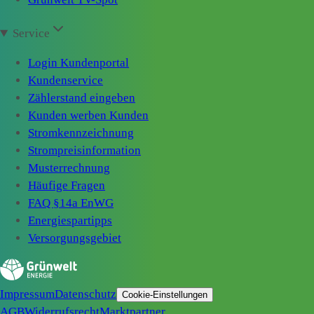
Service
Login Kundenportal
Kundenservice
Zählerstand eingeben
Kunden werben Kunden
Stromkennzeichnung
Strompreisinformation
Musterrechnung
Häufige Fragen
FAQ §14a EnWG
Energiespartipps
Versorgungsgebiet
Impressum
Datenschutz
Cookie-Einstellungen
AGB
Widerrufsrecht
Marktpartner