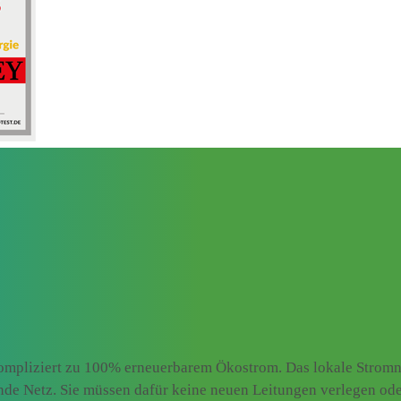
mpliziert zu 100% erneuerbarem Ökostrom. Das lokale Stromnet
ende Netz. Sie müssen dafür keine neuen Leitungen verlegen od