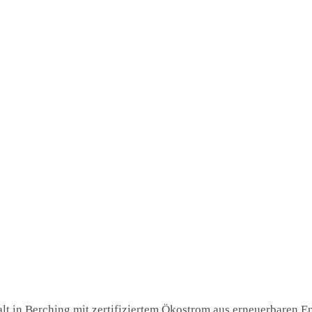
t in Berching mit zertifiziertem Ökostrom aus erneuerbaren Ene