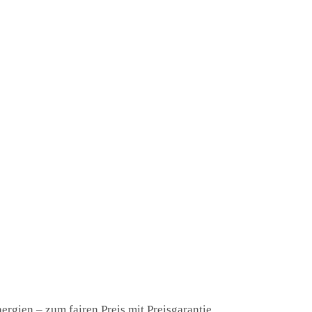
rgien – zum fairen Preis mit Preisgarantie.