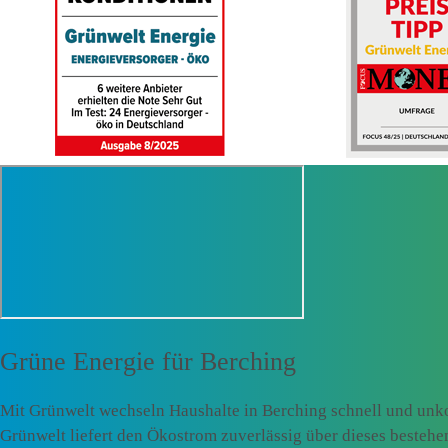
Grüne Energie für
Berching
Mit Grünwelt wechseln Haushalte in Berching schnell und unko
Grünwelt liefert den Ökostrom zuverlässig über dieses besteh