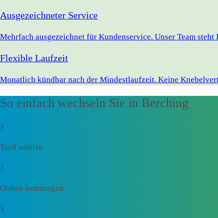
Ausgezeichneter Service
Mehrfach ausgezeichnet für Kundenservice. Unser Team steht I
Flexible Laufzeit
Monatlich kündbar nach der Mindestlaufzeit. Keine Knebelvert
So einfach wechseln Sie in Berching
1
Tarif wählen
2
Online beantragen
3