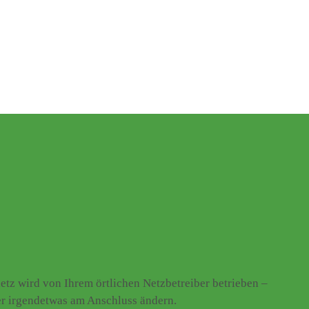
z wird von Ihrem örtlichen Netzbetreiber betrieben –
er irgendetwas am Anschluss ändern.