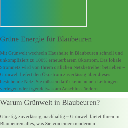
Grüne Energie für
Blaubeuren
Mit Grünwelt wechseln Haushalte in Blaubeuren schnell und
unkompliziert zu 100% erneuerbarem Ökostrom. Das lokale
Stromnetz wird von Ihrem örtlichen Netzbetreiber betrieben –
Grünwelt liefert den Ökostrom zuverlässig über dieses
bestehende Netz. Sie müssen dafür keine neuen Leitungen
verlegen oder irgendetwas am Anschluss ändern.
Warum Grünwelt in Blaubeuren?
Günstig, zuverlässig, nachhaltig – Grünwelt bietet Ihnen in
Blaubeuren alles, was Sie von einem modernen