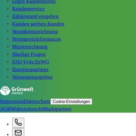
Login Kundenportal
Kundenservice
Zählerstand eingeben
Kunden werben Kunden
Stromkennzeichnung
Strompreisinformation
Musterrechnung
Häufige Fragen
FAQ §14a EnWG
Energiespartipps
Versorgungsgebiet
Impressum
Datenschutz
Cookie-Einstellungen
AGB
Widerrufsrecht
Marktpartner