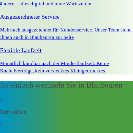
ändern – alles digital und ohne Wartezeiten.
Ausgezeichneter Service
Mehrfach ausgezeichnet für Kundenservice. Unser Team steht
Ihnen auch in Blaubeuren zur Seite
Flexible Laufzeit
Monatlich kündbar nach der Mindestlaufzeit. Keine
Knebelverträge, kein verstecktes Kleingedrucktes.
So einfach wechseln Sie in Blaubeuren
1
Tarif wählen
2