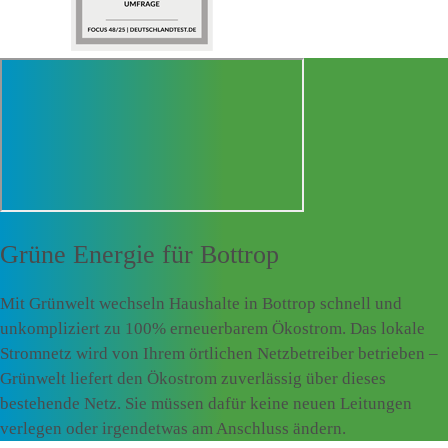
Grüne Energie für
Bottrop
Mit Grünwelt wechseln Haushalte in Bottrop schnell und
unkompliziert zu 100% erneuerbarem Ökostrom. Das lokale
Stromnetz wird von Ihrem örtlichen Netzbetreiber betrieben –
Grünwelt liefert den Ökostrom zuverlässig über dieses
bestehende Netz. Sie müssen dafür keine neuen Leitungen
verlegen oder irgendetwas am Anschluss ändern.