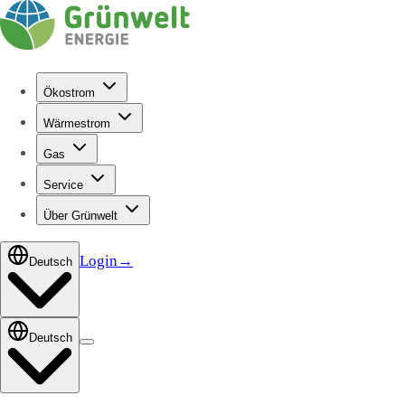
Ökostrom
Wärmestrom
Gas
Service
Über Grünwelt
Login
→
Deutsch
Deutsch