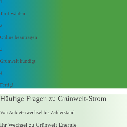
1
Tarif wählen
2
Online beantragen
3
Grünwelt kündigt
4
Fertig!
Häufige Fragen zu Grünwelt-Strom
Von Anbieterwechsel bis Zählerstand
Ihr Wechsel zu Grünwelt Energie