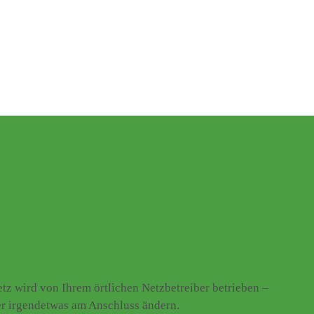
z wird von Ihrem örtlichen Netzbetreiber betrieben –
er irgendetwas am Anschluss ändern.