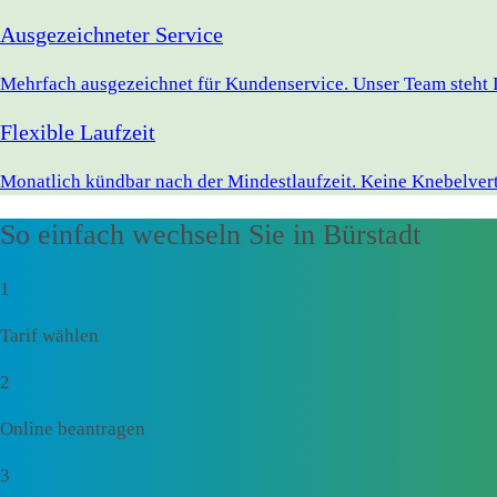
Ausgezeichneter Service
Mehrfach ausgezeichnet für Kundenservice. Unser Team steht I
Flexible Laufzeit
Monatlich kündbar nach der Mindestlaufzeit. Keine Knebelvert
So einfach wechseln Sie in Bürstadt
1
Tarif wählen
2
Online beantragen
3