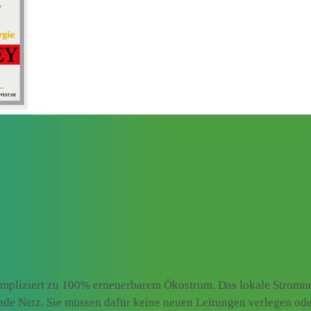
mpliziert zu 100% erneuerbarem Ökostrom. Das lokale Stromnet
ende Netz. Sie müssen dafür keine neuen Leitungen verlegen od