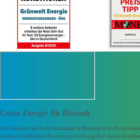
Grüne Energie für
Bürstadt
Mit Grünwelt wechseln Haushalte in Bürstadt schnell und unko
Grünwelt liefert den Ökostrom zuverlässig über dieses besteh