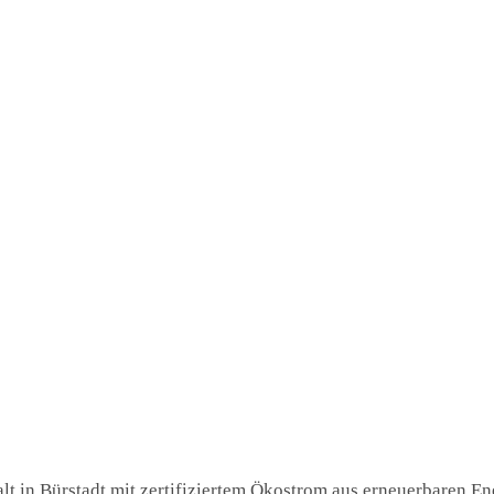
t in Bürstadt mit zertifiziertem Ökostrom aus erneuerbaren Ene