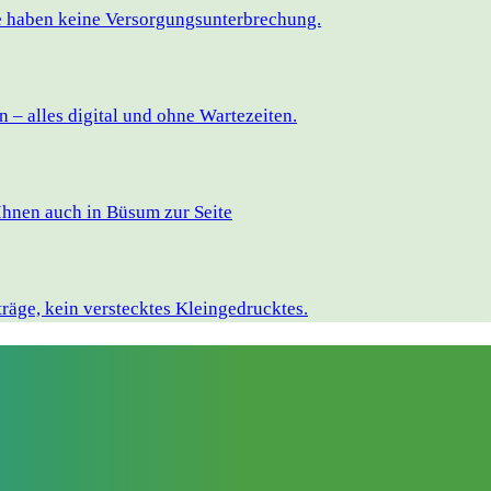
ie haben keine Versorgungsunterbrechung.
– alles digital und ohne Wartezeiten.
Ihnen auch in Büsum zur Seite
räge, kein verstecktes Kleingedrucktes.