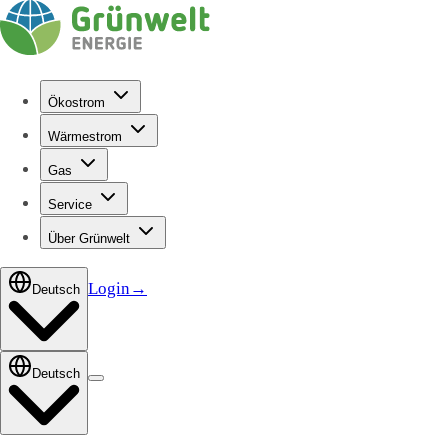
Ökostrom
Wärmestrom
Gas
Service
Über Grünwelt
Login
→
Deutsch
Deutsch