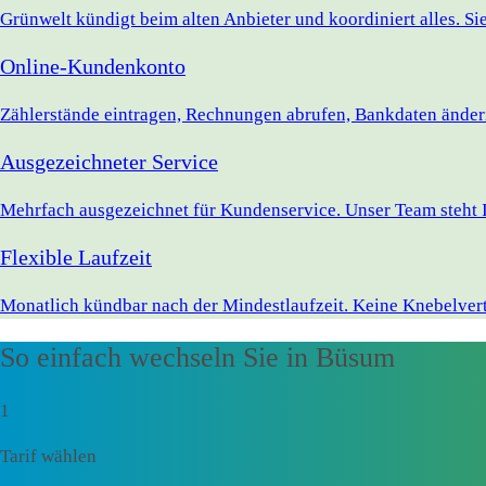
Grünwelt kündigt beim alten Anbieter und koordiniert alles. S
Online-Kundenkonto
Zählerstände eintragen, Rechnungen abrufen, Bankdaten ändern 
Ausgezeichneter Service
Mehrfach ausgezeichnet für Kundenservice. Unser Team steht 
Flexible Laufzeit
Monatlich kündbar nach der Mindestlaufzeit. Keine Knebelvert
So einfach wechseln Sie in Büsum
1
Tarif wählen