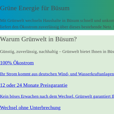
Grüne Energie für
Büsum
Mit Grünwelt wechseln Haushalte in Büsum schnell und unkomp
liefert den Ökostrom zuverlässig über dieses bestehende Netz
Warum Grünwelt in Büsum?
Günstig, zuverlässig, nachhaltig – Grünwelt bietet Ihnen in B
100% Ökostrom
Ihr Strom kommt aus deutschen Wind- und Wasserkraftanlagen.
12 oder 24 Monate Preisgarantie
Kein böses Erwachen nach dem Wechsel. Grünwelt garantiert Ihr
Wechsel ohne Unterbrechung