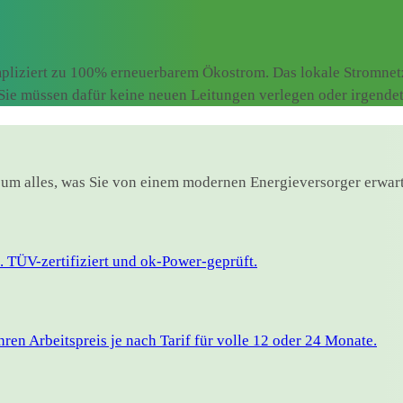
liziert zu 100% erneuerbarem Ökostrom. Das lokale Stromnetz 
. Sie müssen dafür keine neuen Leitungen verlegen oder irgend
üsum alles, was Sie von einem modernen Energieversorger erwar
 TÜV-zertifiziert und ok-Power-geprüft.
en Arbeitspreis je nach Tarif für volle 12 oder 24 Monate.