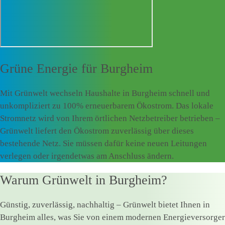
Grüne Energie für
Burgheim
Mit Grünwelt wechseln Haushalte in Burgheim schnell und
unkompliziert zu 100% erneuerbarem Ökostrom. Das lokale
Stromnetz wird von Ihrem örtlichen Netzbetreiber betrieben –
Grünwelt liefert den Ökostrom zuverlässig über dieses
bestehende Netz. Sie müssen dafür keine neuen Leitungen
verlegen oder irgendetwas am Anschluss ändern.
Warum Grünwelt in Burgheim?
Günstig, zuverlässig, nachhaltig – Grünwelt bietet Ihnen in
Burgheim alles, was Sie von einem modernen Energieversorger