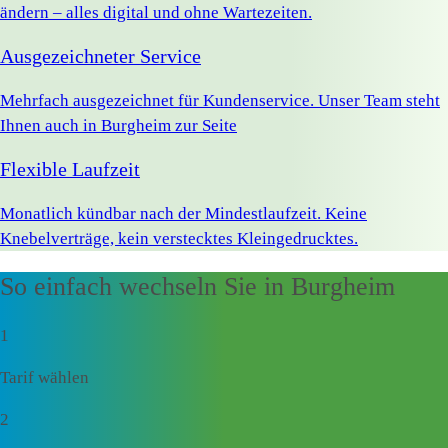
ändern – alles digital und ohne Wartezeiten.
Ausgezeichneter Service
Mehrfach ausgezeichnet für Kundenservice. Unser Team steht
Ihnen auch in Burgheim zur Seite
Flexible Laufzeit
Monatlich kündbar nach der Mindestlaufzeit. Keine
Knebelverträge, kein verstecktes Kleingedrucktes.
So einfach wechseln Sie in Burgheim
1
Tarif wählen
2