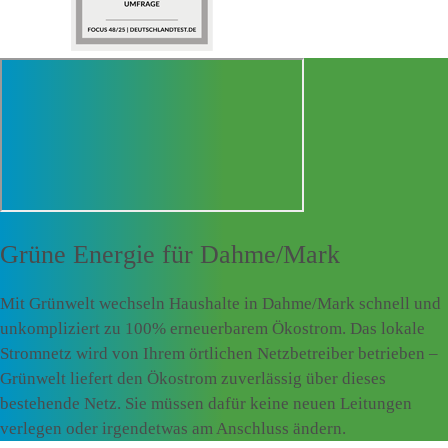
Grüne Energie für
Dahme/Mark
Mit Grünwelt wechseln Haushalte in Dahme/Mark schnell und
unkompliziert zu 100% erneuerbarem Ökostrom. Das lokale
Stromnetz wird von Ihrem örtlichen Netzbetreiber betrieben –
Grünwelt liefert den Ökostrom zuverlässig über dieses
bestehende Netz. Sie müssen dafür keine neuen Leitungen
verlegen oder irgendetwas am Anschluss ändern.