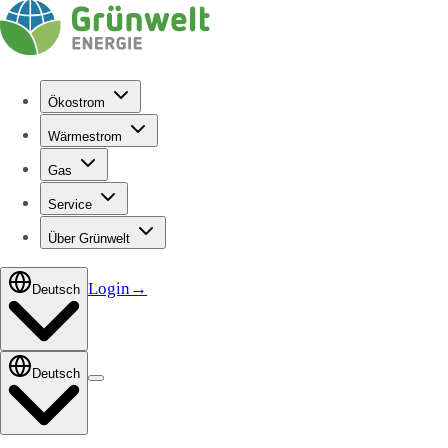
Ökostrom
Wärmestrom
Gas
Service
Über Grünwelt
Login
→
Deutsch
Deutsch