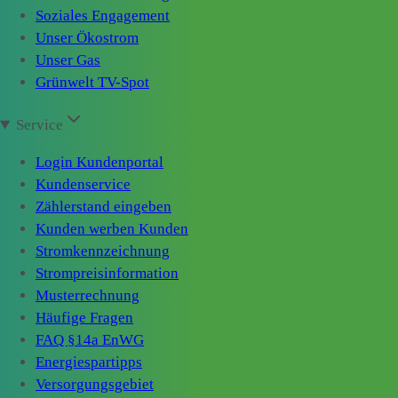
Soziales Engagement
Unser Ökostrom
Unser Gas
Grünwelt TV-Spot
Service
Login Kundenportal
Kundenservice
Zählerstand eingeben
Kunden werben Kunden
Stromkennzeichnung
Strompreisinformation
Musterrechnung
Häufige Fragen
FAQ §14a EnWG
Energiespartipps
Versorgungsgebiet