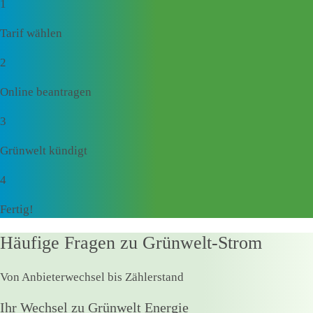
1
Tarif wählen
2
Online beantragen
3
Grünwelt kündigt
4
Fertig!
Häufige Fragen zu Grünwelt-Strom
Von Anbieterwechsel bis Zählerstand
Ihr Wechsel zu Grünwelt Energie