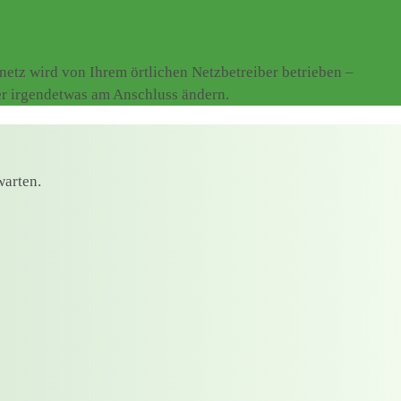
tz wird von Ihrem örtlichen Netzbetreiber betrieben –
er irgendetwas am Anschluss ändern.
warten.