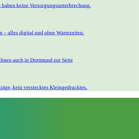
ie haben keine Versorgungsunterbrechung.
– alles digital und ohne Wartezeiten.
Ihnen auch in Dortmund zur Seite
räge, kein verstecktes Kleingedrucktes.