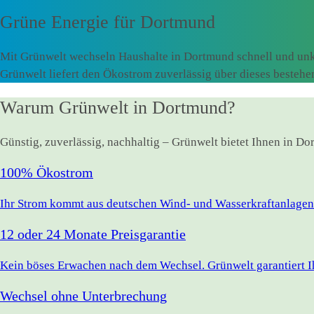
Grüne Energie für
Dortmund
Mit Grünwelt wechseln Haushalte in Dortmund schnell und unk
Grünwelt liefert den Ökostrom zuverlässig über dieses besteh
Warum Grünwelt in Dortmund?
Günstig, zuverlässig, nachhaltig – Grünwelt bietet Ihnen in D
100% Ökostrom
Ihr Strom kommt aus deutschen Wind- und Wasserkraftanlagen.
12 oder 24 Monate Preisgarantie
Kein böses Erwachen nach dem Wechsel. Grünwelt garantiert Ihr
Wechsel ohne Unterbrechung