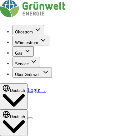
Ökostrom
Wärmestrom
Gas
Service
Über Grünwelt
Login
→
Deutsch
Deutsch