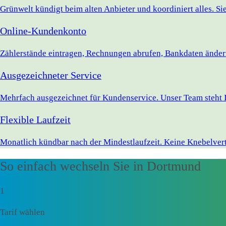
Grünwelt kündigt beim alten Anbieter und koordiniert alles. S
Online-Kundenkonto
Zählerstände eintragen, Rechnungen abrufen, Bankdaten ändern 
Ausgezeichneter Service
Mehrfach ausgezeichnet für Kundenservice. Unser Team steht 
Flexible Laufzeit
Monatlich kündbar nach der Mindestlaufzeit. Keine Knebelvert
So einfach wechseln Sie in Dortmund
1
Tarif wählen