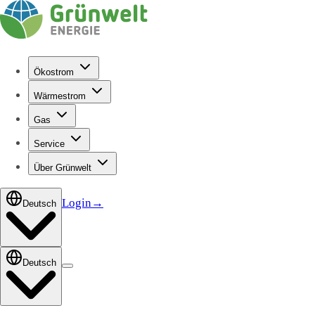
Ökostrom
Wärmestrom
Gas
Service
Über Grünwelt
Login
→
Deutsch
Deutsch