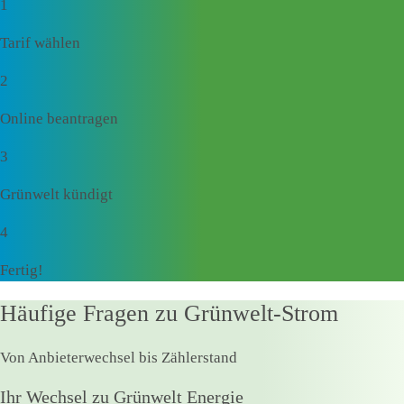
1
Tarif wählen
2
Online beantragen
3
Grünwelt kündigt
4
Fertig!
Häufige Fragen zu Grünwelt-Strom
Von Anbieterwechsel bis Zählerstand
Ihr Wechsel zu Grünwelt Energie