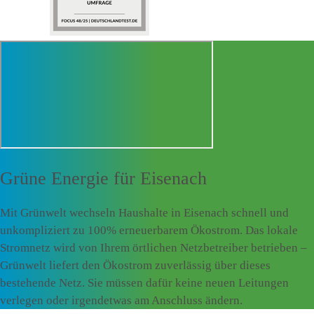
Grüne Energie für
Eisenach
Mit Grünwelt wechseln Haushalte in Eisenach schnell und
unkompliziert zu 100% erneuerbarem Ökostrom. Das lokale
Stromnetz wird von Ihrem örtlichen Netzbetreiber betrieben –
Grünwelt liefert den Ökostrom zuverlässig über dieses
bestehende Netz. Sie müssen dafür keine neuen Leitungen
verlegen oder irgendetwas am Anschluss ändern.