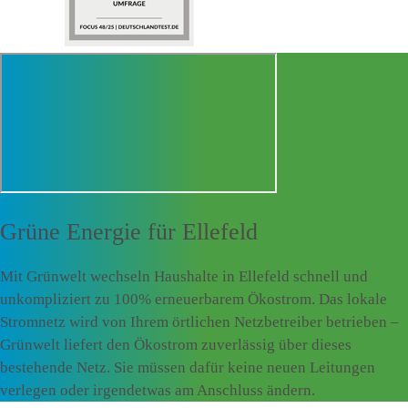
Grüne Energie für
Ellefeld
Mit Grünwelt wechseln Haushalte in Ellefeld schnell und
unkompliziert zu 100% erneuerbarem Ökostrom. Das lokale
Stromnetz wird von Ihrem örtlichen Netzbetreiber betrieben –
Grünwelt liefert den Ökostrom zuverlässig über dieses
bestehende Netz. Sie müssen dafür keine neuen Leitungen
verlegen oder irgendetwas am Anschluss ändern.