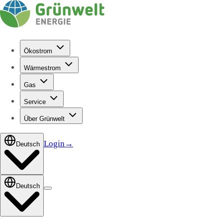
Ökostrom
Wärmestrom
Gas
Service
Über Grünwelt
Login
→
Deutsch
Deutsch