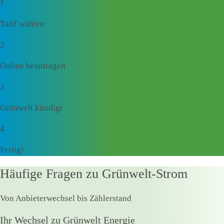
1
Tarif wählen
2
Online beantragen
3
Grünwelt kündigt
4
Fertig!
Häufige Fragen zu Grünwelt-Strom
Von Anbieterwechsel bis Zählerstand
Ihr Wechsel zu Grünwelt Energie