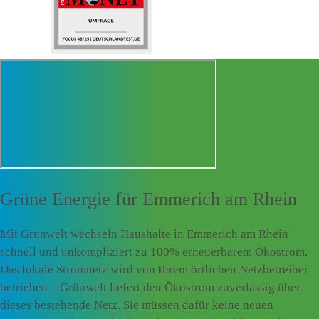
Grüne Energie für
Emmerich am Rhein
Mit Grünwelt wechseln Haushalte in Emmerich am Rhein
schnell und unkompliziert zu 100% erneuerbarem Ökostrom.
Das lokale Stromnetz wird von Ihrem örtlichen Netzbetreiber
betrieben – Grünwelt liefert den Ökostrom zuverlässig über
dieses bestehende Netz. Sie müssen dafür keine neuen