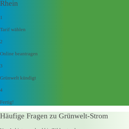
Rhein
1
Tarif wählen
2
Online beantragen
3
Grünwelt kündigt
4
Fertig!
Häufige Fragen zu Grünwelt-Strom