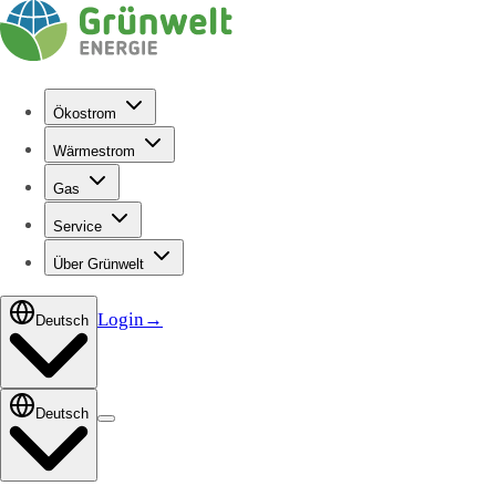
Ökostrom
Wärmestrom
Gas
Service
Über Grünwelt
Login
→
Deutsch
Deutsch