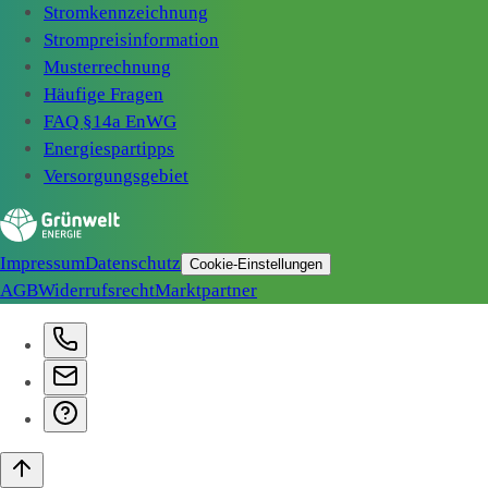
Stromkennzeichnung
Strompreisinformation
Musterrechnung
Häufige Fragen
FAQ §14a EnWG
Energiespartipps
Versorgungsgebiet
Impressum
Datenschutz
Cookie-Einstellungen
AGB
Widerrufsrecht
Marktpartner