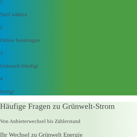
1
Tarif wählen
2
Online beantragen
3
Grünwelt kündigt
4
Fertig!
Häufige Fragen zu Grünwelt-Strom
Von Anbieterwechsel bis Zählerstand
Ihr Wechsel zu Grünwelt Energie