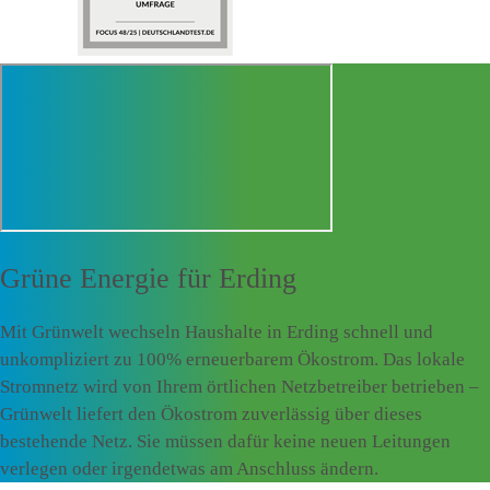
Grüne Energie für
Erding
Mit Grünwelt wechseln Haushalte in Erding schnell und
unkompliziert zu 100% erneuerbarem Ökostrom. Das lokale
Stromnetz wird von Ihrem örtlichen Netzbetreiber betrieben –
Grünwelt liefert den Ökostrom zuverlässig über dieses
bestehende Netz. Sie müssen dafür keine neuen Leitungen
verlegen oder irgendetwas am Anschluss ändern.