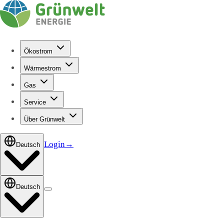
Ökostrom
Wärmestrom
Gas
Service
Über Grünwelt
Login
→
Deutsch
Deutsch