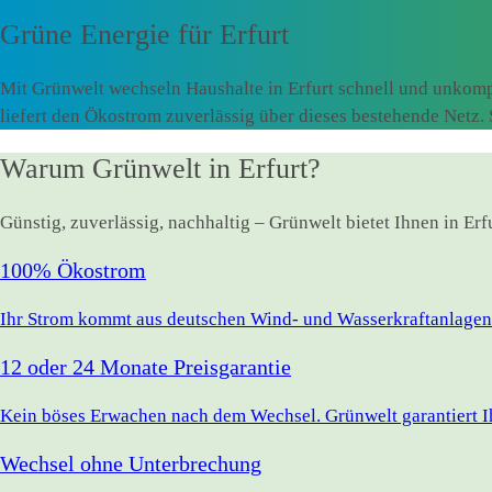
Grüne Energie für
Erfurt
Mit Grünwelt wechseln Haushalte in Erfurt schnell und unkomp
liefert den Ökostrom zuverlässig über dieses bestehende Netz
Warum Grünwelt in Erfurt?
Günstig, zuverlässig, nachhaltig – Grünwelt bietet Ihnen in Er
100% Ökostrom
Ihr Strom kommt aus deutschen Wind- und Wasserkraftanlagen.
12 oder 24 Monate Preisgarantie
Kein böses Erwachen nach dem Wechsel. Grünwelt garantiert Ihr
Wechsel ohne Unterbrechung