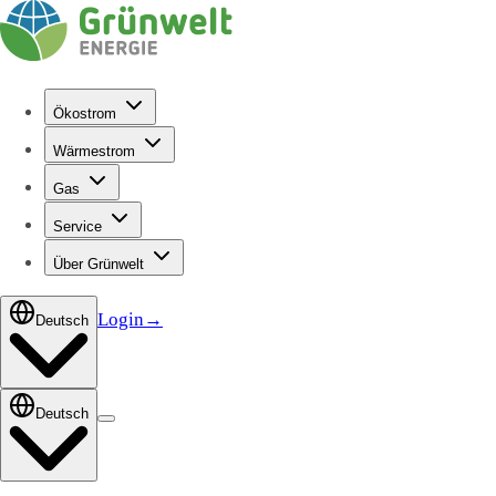
Ökostrom
Wärmestrom
Gas
Service
Über Grünwelt
Login
→
Deutsch
Deutsch