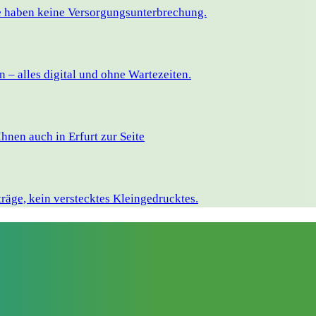
ie haben keine Versorgungsunterbrechung.
– alles digital und ohne Wartezeiten.
nen auch in Erfurt zur Seite
räge, kein verstecktes Kleingedrucktes.