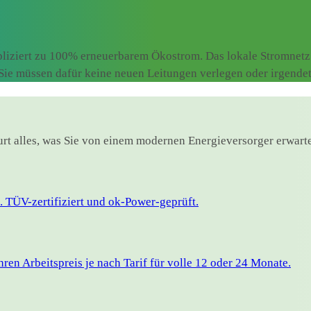
liziert zu 100% erneuerbarem Ökostrom. Das lokale Stromnetz 
. Sie müssen dafür keine neuen Leitungen verlegen oder irgend
furt alles, was Sie von einem modernen Energieversorger erwart
 TÜV-zertifiziert und ok-Power-geprüft.
en Arbeitspreis je nach Tarif für volle 12 oder 24 Monate.