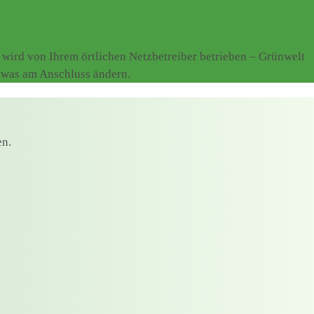
wird von Ihrem örtlichen Netzbetreiber betrieben – Grünwelt
etwas am Anschluss ändern.
en.