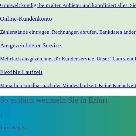
Grünwelt kündigt beim alten Anbieter und koordiniert alles. S
Online-Kundenkonto
Zählerstände eintragen, Rechnungen abrufen, Bankdaten ändern 
Ausgezeichneter Service
Mehrfach ausgezeichnet für Kundenservice. Unser Team steht Ih
Flexible Laufzeit
Monatlich kündbar nach der Mindestlaufzeit. Keine Knebelvert
So einfach wechseln Sie in Erfurt
1
Tarif wählen