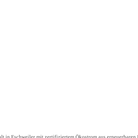
t in Eschweiler mit zertifiziertem Ökostrom aus erneuerbaren E