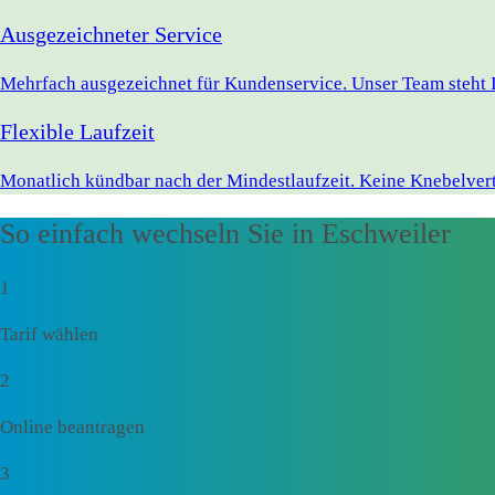
Ausgezeichneter Service
Mehrfach ausgezeichnet für Kundenservice. Unser Team steht I
Flexible Laufzeit
Monatlich kündbar nach der Mindestlaufzeit. Keine Knebelvert
So einfach wechseln Sie in Eschweiler
1
Tarif wählen
2
Online beantragen
3