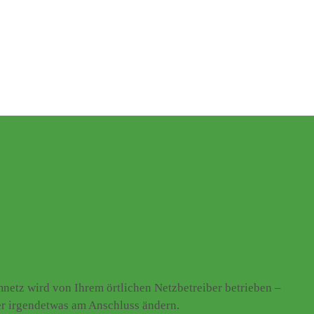
etz wird von Ihrem örtlichen Netzbetreiber betrieben –
er irgendetwas am Anschluss ändern.