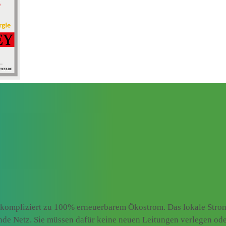
kompliziert zu 100% erneuerbarem Ökostrom. Das lokale Stromn
ende Netz. Sie müssen dafür keine neuen Leitungen verlegen od