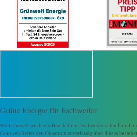
Grüne Energie für
Eschweiler
Mit Grünwelt wechseln Haushalte in Eschweiler schnell und un
Grünwelt liefert den Ökostrom zuverlässig über dieses besteh