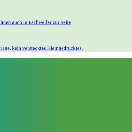
hnen auch in Eschweiler zur Seite
räge, kein verstecktes Kleingedrucktes.