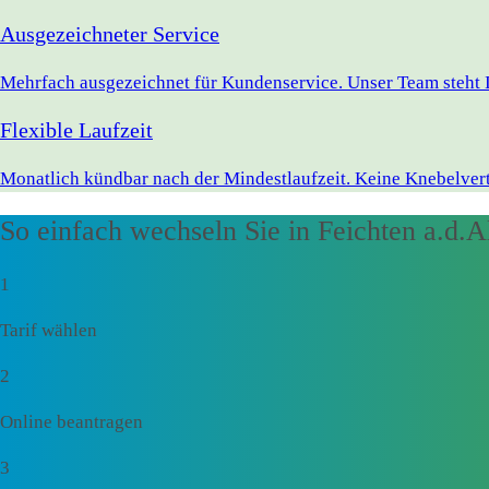
Ausgezeichneter Service
Mehrfach ausgezeichnet für Kundenservice. Unser Team steht Ih
Flexible Laufzeit
Monatlich kündbar nach der Mindestlaufzeit. Keine Knebelvert
So einfach wechseln Sie in Feichten a.d.A
1
Tarif wählen
2
Online beantragen
3