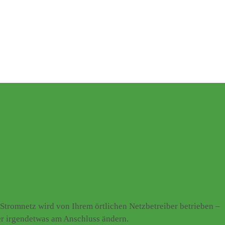
Stromnetz wird von Ihrem örtlichen Netzbetreiber betrieben –
er irgendetwas am Anschluss ändern.