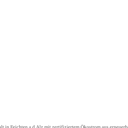
t in Feichten a.d.Alz mit zertifiziertem Ökostrom aus erneuerba