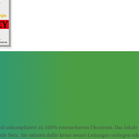
und unkompliziert zu 100% erneuerbarem Ökostrom. Das lokale 
ende Netz. Sie müssen dafür keine neuen Leitungen verlegen od