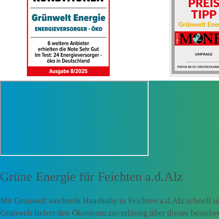
Grüne Energie für
Feichten a.d.Alz
Mit Grünwelt wechseln Haushalte in Feichten a.d.Alz schnell 
Grünwelt liefert den Ökostrom zuverlässig über dieses besteh