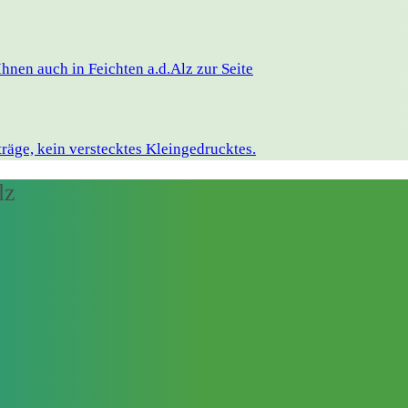
nen auch in Feichten a.d.Alz zur Seite
räge, kein verstecktes Kleingedrucktes.
lz