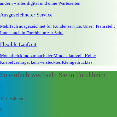
ändern – alles digital und ohne Wartezeiten.
Ausgezeichneter Service
Mehrfach ausgezeichnet für Kundenservice. Unser Team steht
Ihnen auch in Forchheim zur Seite
Flexible Laufzeit
Monatlich kündbar nach der Mindestlaufzeit. Keine
Knebelverträge, kein verstecktes Kleingedrucktes.
So einfach wechseln Sie in Forchheim
1
Tarif wählen
2