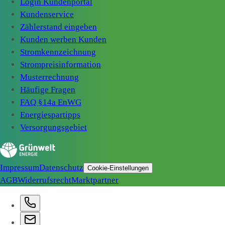
Login Kundenportal
Kundenservice
Zählerstand eingeben
Kunden werben Kunden
Stromkennzeichnung
Strompreisinformation
Musterrechnung
Häufige Fragen
FAQ §14a EnWG
Energiespartipps
Versorgungsgebiet
Impressum
Datenschutz
Cookie-Einstellungen
AGB
Widerrufsrecht
Marktpartner