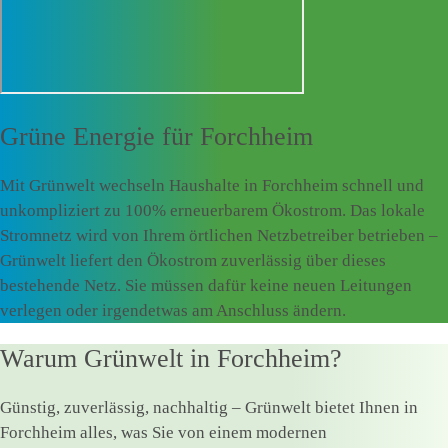
Grüne Energie für
Forchheim
Mit Grünwelt wechseln Haushalte in Forchheim schnell und
unkompliziert zu 100% erneuerbarem Ökostrom. Das lokale
Stromnetz wird von Ihrem örtlichen Netzbetreiber betrieben –
Grünwelt liefert den Ökostrom zuverlässig über dieses
bestehende Netz. Sie müssen dafür keine neuen Leitungen
verlegen oder irgendetwas am Anschluss ändern.
Warum Grünwelt in Forchheim?
Günstig, zuverlässig, nachhaltig – Grünwelt bietet Ihnen in
Forchheim alles, was Sie von einem modernen