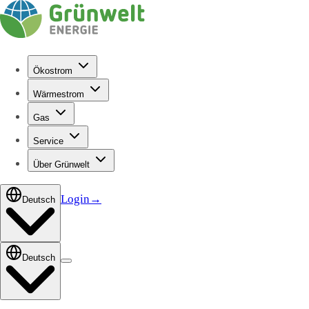
Ökostrom
Wärmestrom
Gas
Service
Über Grünwelt
Login
→
Deutsch
Deutsch