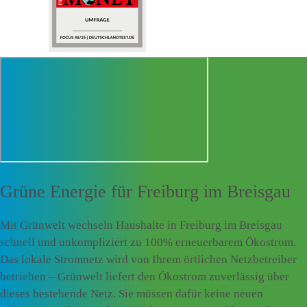
Grüne Energie für
Freiburg im Breisgau
Mit Grünwelt wechseln Haushalte in Freiburg im Breisgau
schnell und unkompliziert zu 100% erneuerbarem Ökostrom.
Das lokale Stromnetz wird von Ihrem örtlichen Netzbetreiber
betrieben – Grünwelt liefert den Ökostrom zuverlässig über
dieses bestehende Netz. Sie müssen dafür keine neuen