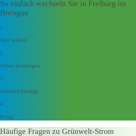
So einfach wechseln Sie in Freiburg im
Breisgau
1
Tarif wählen
2
Online beantragen
3
Grünwelt kündigt
4
Fertig!
Häufige Fragen zu Grünwelt-Strom