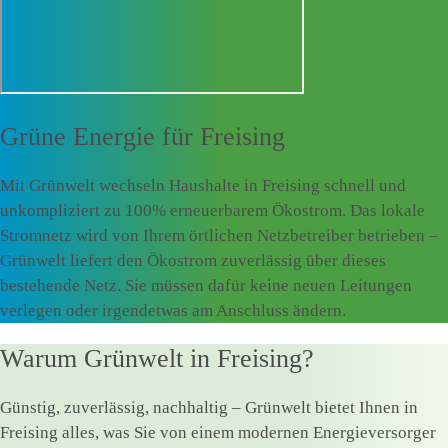
Grüne Energie für
Freising
Mit Grünwelt wechseln Haushalte in Freising schnell und
unkompliziert zu 100% erneuerbarem Ökostrom. Das lokale
Stromnetz wird von Ihrem örtlichen Netzbetreiber betrieben –
Grünwelt liefert den Ökostrom zuverlässig über dieses
bestehende Netz. Sie müssen dafür keine neuen Leitungen
verlegen oder irgendetwas am Anschluss ändern.
Warum Grünwelt in Freising?
Günstig, zuverlässig, nachhaltig – Grünwelt bietet Ihnen in
Freising alles, was Sie von einem modernen Energieversorger