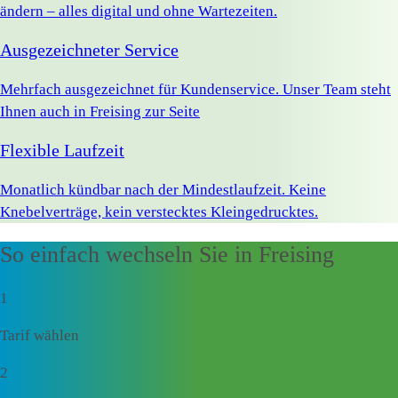
ändern – alles digital und ohne Wartezeiten.
Ausgezeichneter Service
Mehrfach ausgezeichnet für Kundenservice. Unser Team steht
Ihnen auch in Freising zur Seite
Flexible Laufzeit
Monatlich kündbar nach der Mindestlaufzeit. Keine
Knebelverträge, kein verstecktes Kleingedrucktes.
So einfach wechseln Sie in Freising
1
Tarif wählen
2