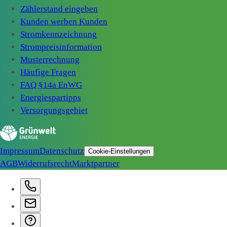
Zählerstand eingeben
Kunden werben Kunden
Stromkennzeichnung
Strompreisinformation
Musterrechnung
Häufige Fragen
FAQ §14a EnWG
Energiespartipps
Versorgungsgebiet
Impressum
Datenschutz
Cookie-Einstellungen
AGB
Widerrufsrecht
Marktpartner