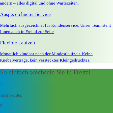
ändern – alles digital und ohne Wartezeiten.
Ausgezeichneter Service
Mehrfach ausgezeichnet für Kundenservice. Unser Team steht
Ihnen auch in Freital zur Seite
Flexible Laufzeit
Monatlich kündbar nach der Mindestlaufzeit. Keine
Knebelverträge, kein verstecktes Kleingedrucktes.
So einfach wechseln Sie in Freital
1
Tarif wählen
2