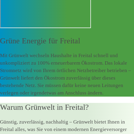
Grüne Energie für
Freital
Mit Grünwelt wechseln Haushalte in Freital schnell und
unkompliziert zu 100% erneuerbarem Ökostrom. Das lokale
Stromnetz wird von Ihrem örtlichen Netzbetreiber betrieben –
Grünwelt liefert den Ökostrom zuverlässig über dieses
bestehende Netz. Sie müssen dafür keine neuen Leitungen
verlegen oder irgendetwas am Anschluss ändern.
Warum Grünwelt in Freital?
Günstig, zuverlässig, nachhaltig – Grünwelt bietet Ihnen in
Freital alles, was Sie von einem modernen Energieversorger