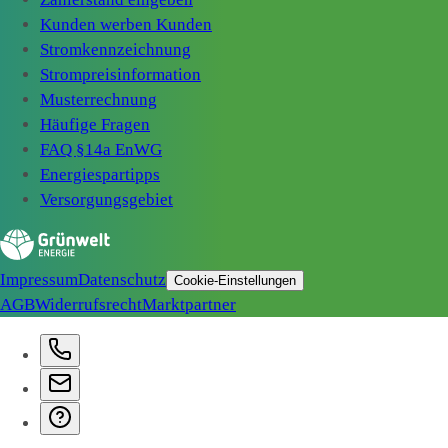
Kunden werben Kunden
Stromkennzeichnung
Strompreisinformation
Musterrechnung
Häufige Fragen
FAQ §14a EnWG
Energiespartipps
Versorgungsgebiet
Impressum
Datenschutz
Cookie-Einstellungen
AGB
Widerrufsrecht
Marktpartner