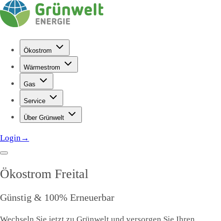
Ökostrom
Wärmestrom
Gas
Service
Über Grünwelt
Login
→
Ökostrom
Freital
Günstig & 100% Erneuerbar
Wechseln Sie jetzt zu Grünwelt und versorgen Sie Ihren