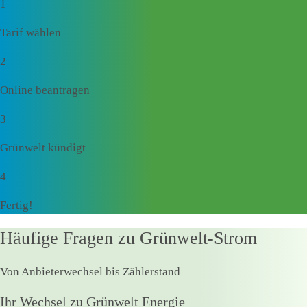
1
Tarif wählen
2
Online beantragen
3
Grünwelt kündigt
4
Fertig!
Häufige Fragen zu Grünwelt-Strom
Von Anbieterwechsel bis Zählerstand
Ihr Wechsel zu Grünwelt Energie