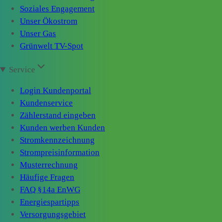
Soziales Engagement
Unser Ökostrom
Unser Gas
Grünwelt TV-Spot
Service
Login Kundenportal
Kundenservice
Zählerstand eingeben
Kunden werben Kunden
Stromkennzeichnung
Strompreisinformation
Musterrechnung
Häufige Fragen
FAQ §14a EnWG
Energiespartipps
Versorgungsgebiet