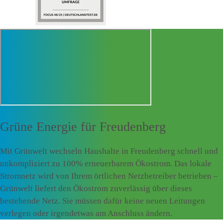
Grüne Energie für
Freudenberg
Mit Grünwelt wechseln Haushalte in Freudenberg schnell und
unkompliziert zu 100% erneuerbarem Ökostrom. Das lokale
Stromnetz wird von Ihrem örtlichen Netzbetreiber betrieben –
Grünwelt liefert den Ökostrom zuverlässig über dieses
bestehende Netz. Sie müssen dafür keine neuen Leitungen
verlegen oder irgendetwas am Anschluss ändern.