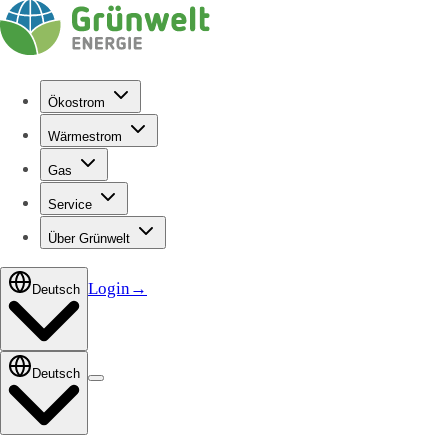
Ökostrom
Wärmestrom
Gas
Service
Über Grünwelt
Login
→
Deutsch
Deutsch