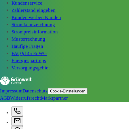
Kundenservice
Zählerstand eingeben
Kunden werben Kunden
Stromkennzeichnung
Strompreisinformation
Musterrechnung
Häufige Fragen
FAQ §14a EnWG
Energiespartipps
Versorgungsgebiet
Impressum
Datenschutz
Cookie-Einstellungen
AGB
Widerrufsrecht
Marktpartner