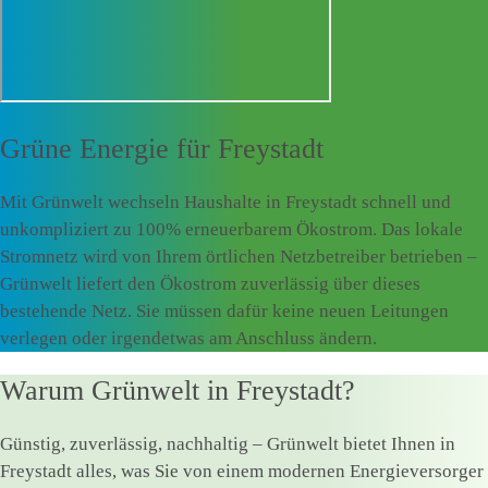
Grüne Energie für
Freystadt
Mit Grünwelt wechseln Haushalte in Freystadt schnell und
unkompliziert zu 100% erneuerbarem Ökostrom. Das lokale
Stromnetz wird von Ihrem örtlichen Netzbetreiber betrieben –
Grünwelt liefert den Ökostrom zuverlässig über dieses
bestehende Netz. Sie müssen dafür keine neuen Leitungen
verlegen oder irgendetwas am Anschluss ändern.
Warum Grünwelt in Freystadt?
Günstig, zuverlässig, nachhaltig – Grünwelt bietet Ihnen in
Freystadt alles, was Sie von einem modernen Energieversorger