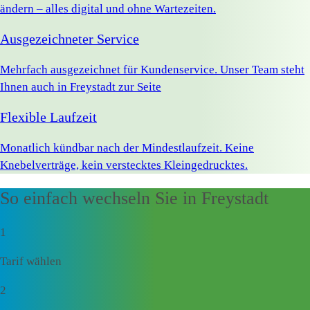
ändern – alles digital und ohne Wartezeiten.
Ausgezeichneter Service
Mehrfach ausgezeichnet für Kundenservice. Unser Team steht
Ihnen auch in Freystadt zur Seite
Flexible Laufzeit
Monatlich kündbar nach der Mindestlaufzeit. Keine
Knebelverträge, kein verstecktes Kleingedrucktes.
So einfach wechseln Sie in Freystadt
1
Tarif wählen
2