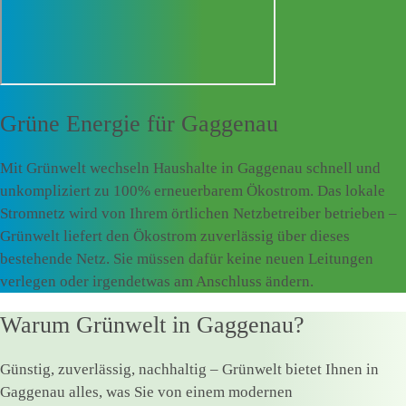
Grüne Energie für
Gaggenau
Mit Grünwelt wechseln Haushalte in Gaggenau schnell und
unkompliziert zu 100% erneuerbarem Ökostrom. Das lokale
Stromnetz wird von Ihrem örtlichen Netzbetreiber betrieben –
Grünwelt liefert den Ökostrom zuverlässig über dieses
bestehende Netz. Sie müssen dafür keine neuen Leitungen
verlegen oder irgendetwas am Anschluss ändern.
Warum Grünwelt in Gaggenau?
Günstig, zuverlässig, nachhaltig – Grünwelt bietet Ihnen in
Gaggenau alles, was Sie von einem modernen