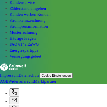
Kundenservice
Zählerstand eingeben
Kunden werben Kunden
Stromkennzeichnung
Strompreisinformation
Musterrechnung
Häufige Fragen
FAQ §14a EnWG
Energiespartipps
Versorgungsgebiet
Impressum
Datenschutz
Cookie-Einstellungen
AGB
Widerrufsrecht
Marktpartner