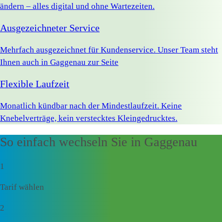
ändern – alles digital und ohne Wartezeiten.
Ausgezeichneter Service
Mehrfach ausgezeichnet für Kundenservice. Unser Team steht
Ihnen auch in Gaggenau zur Seite
Flexible Laufzeit
Monatlich kündbar nach der Mindestlaufzeit. Keine
Knebelverträge, kein verstecktes Kleingedrucktes.
So einfach wechseln Sie in Gaggenau
1
Tarif wählen
2