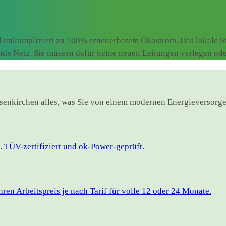
d unkompliziert zu 100% erneuerbarem Ökostrom. Das lokale St
ende Netz. Sie müssen dafür keine neuen Leitungen verlegen od
elsenkirchen alles, was Sie von einem modernen Energieversorge
 TÜV-zertifiziert und ok-Power-geprüft.
en Arbeitspreis je nach Tarif für volle 12 oder 24 Monate.