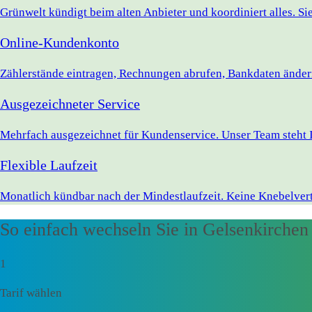
Grünwelt kündigt beim alten Anbieter und koordiniert alles. S
Online-Kundenkonto
Zählerstände eintragen, Rechnungen abrufen, Bankdaten ändern 
Ausgezeichneter Service
Mehrfach ausgezeichnet für Kundenservice. Unser Team steht I
Flexible Laufzeit
Monatlich kündbar nach der Mindestlaufzeit. Keine Knebelvert
So einfach wechseln Sie in Gelsenkirchen
1
Tarif wählen