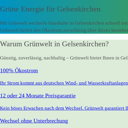
Grüne Energie für
Gelsenkirchen
Mit Grünwelt wechseln Haushalte in Gelsenkirchen schnell un
Grünwelt liefert den Ökostrom zuverlässig über dieses besteh
Warum Grünwelt in Gelsenkirchen?
Günstig, zuverlässig, nachhaltig – Grünwelt bietet Ihnen in G
100% Ökostrom
Ihr Strom kommt aus deutschen Wind- und Wasserkraftanlagen.
12 oder 24 Monate Preisgarantie
Kein böses Erwachen nach dem Wechsel. Grünwelt garantiert Ihr
Wechsel ohne Unterbrechung