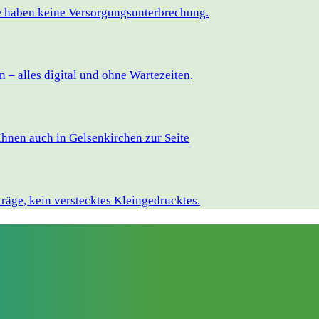
ie haben keine Versorgungsunterbrechung.
– alles digital und ohne Wartezeiten.
hnen auch in Gelsenkirchen zur Seite
räge, kein verstecktes Kleingedrucktes.