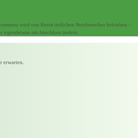
romnetz wird von Ihrem örtlichen Netzbetreiber betrieben –
er irgendetwas am Anschluss ändern.
r erwarten.