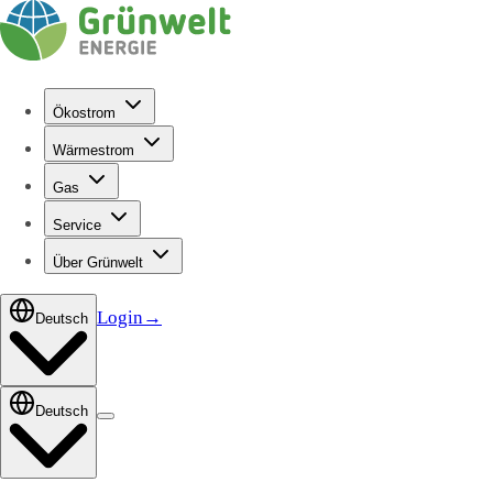
Ökostrom
Wärmestrom
Gas
Service
Über Grünwelt
Login
→
Deutsch
Deutsch