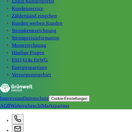
Login Kundenportal
Kundenservice
Zählerstand eingeben
Kunden werben Kunden
Stromkennzeichnung
Strompreisinformation
Musterrechnung
Häufige Fragen
FAQ §14a EnWG
Energiespartipps
Versorgungsgebiet
Impressum
Datenschutz
Cookie-Einstellungen
AGB
Widerrufsrecht
Marktpartner