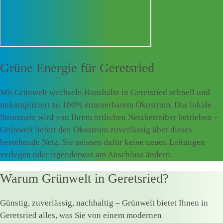
Grüne Energie für
Geretsried
Mit Grünwelt wechseln Haushalte in Geretsried schnell und
unkompliziert zu 100% erneuerbarem Ökostrom. Das lokale
Stromnetz wird von Ihrem örtlichen Netzbetreiber betrieben –
Grünwelt liefert den Ökostrom zuverlässig über dieses
bestehende Netz. Sie müssen dafür keine neuen Leitungen
verlegen oder irgendetwas am Anschluss ändern.
Warum Grünwelt in Geretsried?
Günstig, zuverlässig, nachhaltig – Grünwelt bietet Ihnen in
Geretsried alles, was Sie von einem modernen