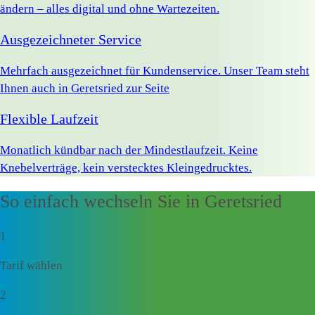
ändern – alles digital und ohne Wartezeiten.
Ausgezeichneter Service
Mehrfach ausgezeichnet für Kundenservice. Unser Team steht
Ihnen auch in Geretsried zur Seite
Flexible Laufzeit
Monatlich kündbar nach der Mindestlaufzeit. Keine
Knebelverträge, kein verstecktes Kleingedrucktes.
So einfach wechseln Sie in Geretsried
1
Tarif wählen
2