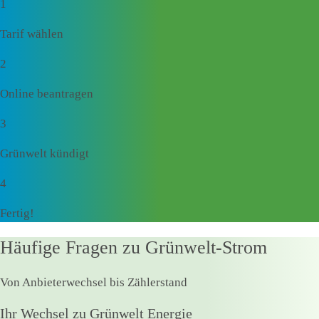
1
Tarif wählen
2
Online beantragen
3
Grünwelt kündigt
4
Fertig!
Häufige Fragen zu Grünwelt-Strom
Von Anbieterwechsel bis Zählerstand
Ihr Wechsel zu Grünwelt Energie