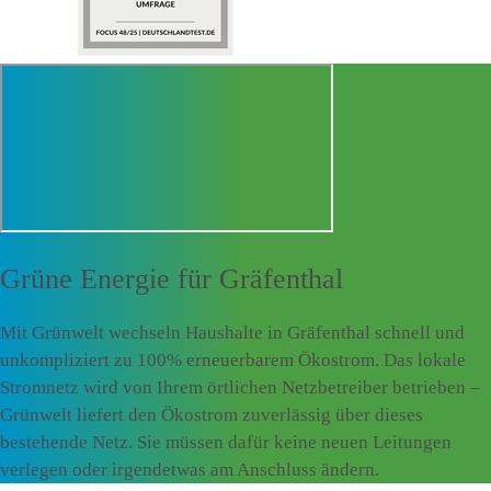
Grüne Energie für
Gräfenthal
Mit Grünwelt wechseln Haushalte in Gräfenthal schnell und
unkompliziert zu 100% erneuerbarem Ökostrom. Das lokale
Stromnetz wird von Ihrem örtlichen Netzbetreiber betrieben –
Grünwelt liefert den Ökostrom zuverlässig über dieses
bestehende Netz. Sie müssen dafür keine neuen Leitungen
verlegen oder irgendetwas am Anschluss ändern.