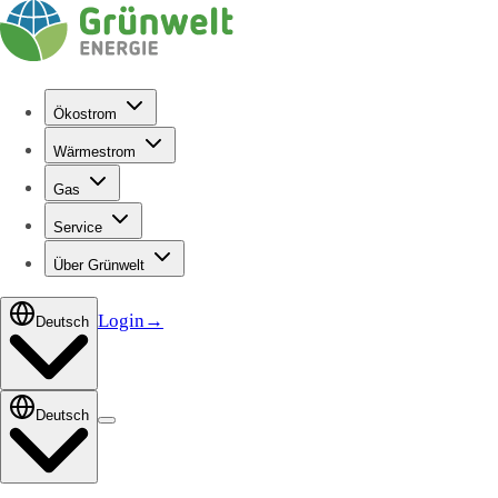
Ökostrom
Wärmestrom
Gas
Service
Über Grünwelt
Login
→
Deutsch
Deutsch