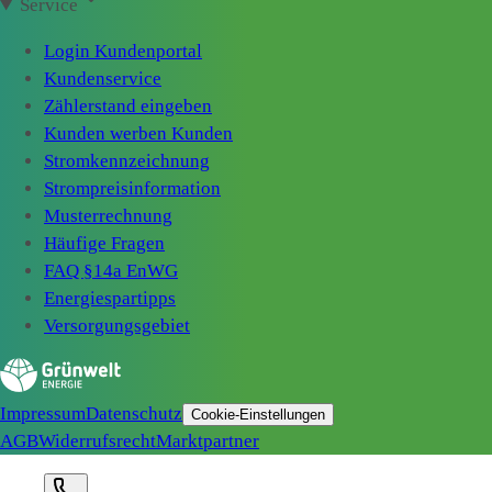
Service
Login Kundenportal
Kundenservice
Zählerstand eingeben
Kunden werben Kunden
Stromkennzeichnung
Strompreisinformation
Musterrechnung
Häufige Fragen
FAQ §14a EnWG
Energiespartipps
Versorgungsgebiet
Impressum
Datenschutz
Cookie-Einstellungen
AGB
Widerrufsrecht
Marktpartner