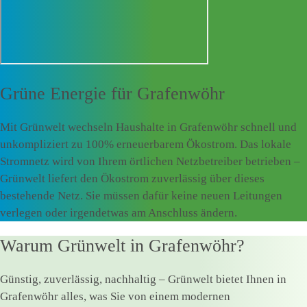
Grüne Energie für
Grafenwöhr
Mit Grünwelt wechseln Haushalte in Grafenwöhr schnell und
unkompliziert zu 100% erneuerbarem Ökostrom. Das lokale
Stromnetz wird von Ihrem örtlichen Netzbetreiber betrieben –
Grünwelt liefert den Ökostrom zuverlässig über dieses
bestehende Netz. Sie müssen dafür keine neuen Leitungen
verlegen oder irgendetwas am Anschluss ändern.
Warum Grünwelt in Grafenwöhr?
Günstig, zuverlässig, nachhaltig – Grünwelt bietet Ihnen in
Grafenwöhr alles, was Sie von einem modernen