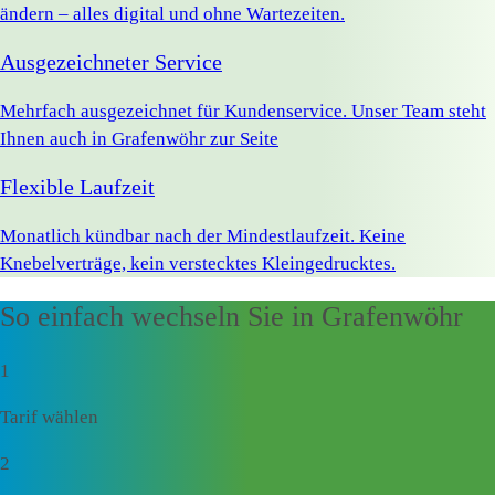
ändern – alles digital und ohne Wartezeiten.
Ausgezeichneter Service
Mehrfach ausgezeichnet für Kundenservice. Unser Team steht
Ihnen auch in Grafenwöhr zur Seite
Flexible Laufzeit
Monatlich kündbar nach der Mindestlaufzeit. Keine
Knebelverträge, kein verstecktes Kleingedrucktes.
So einfach wechseln Sie in Grafenwöhr
1
Tarif wählen
2