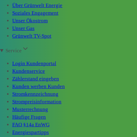
Über Grünwelt Energie
Soziales Engagement
Unser Ökostrom
Unser Gas
Grünwelt TV-Spot
Service
Login Kundenportal
Kundenservice
Zählerstand eingeben
Kunden werben Kunden
Stromkennzeichnung
Strompreisinformation
Musterrechnung
Häufige Fragen
FAQ §14a EnWG
Energiespartipps