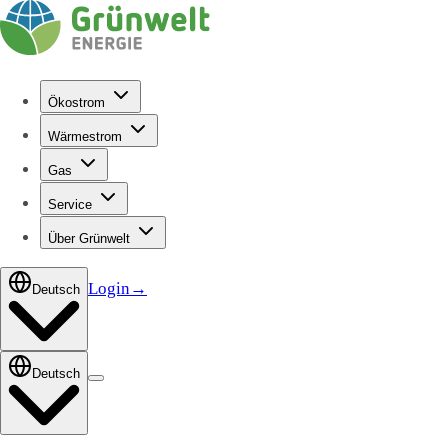
Ökostrom
Wärmestrom
Gas
Service
Über Grünwelt
Login
→
Deutsch
Deutsch