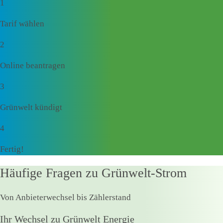
1
Tarif wählen
2
Online beantragen
3
Grünwelt kündigt
4
Fertig!
Häufige Fragen zu Grünwelt-Strom
Von Anbieterwechsel bis Zählerstand
Ihr Wechsel zu Grünwelt Energie