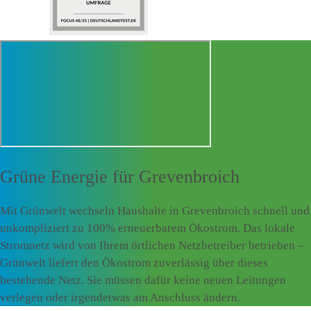
Grüne Energie für
Grevenbroich
Mit Grünwelt wechseln Haushalte in Grevenbroich schnell und
unkompliziert zu 100% erneuerbarem Ökostrom. Das lokale
Stromnetz wird von Ihrem örtlichen Netzbetreiber betrieben –
Grünwelt liefert den Ökostrom zuverlässig über dieses
bestehende Netz. Sie müssen dafür keine neuen Leitungen
verlegen oder irgendetwas am Anschluss ändern.