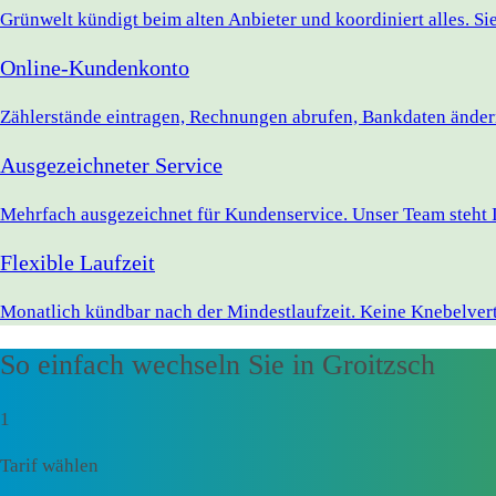
Grünwelt kündigt beim alten Anbieter und koordiniert alles. S
Online-Kundenkonto
Zählerstände eintragen, Rechnungen abrufen, Bankdaten ändern 
Ausgezeichneter Service
Mehrfach ausgezeichnet für Kundenservice. Unser Team steht I
Flexible Laufzeit
Monatlich kündbar nach der Mindestlaufzeit. Keine Knebelvert
So einfach wechseln Sie in Groitzsch
1
Tarif wählen