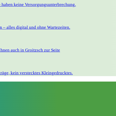
ie haben keine Versorgungsunterbrechung.
– alles digital und ohne Wartezeiten.
hnen auch in Groitzsch zur Seite
räge, kein verstecktes Kleingedrucktes.