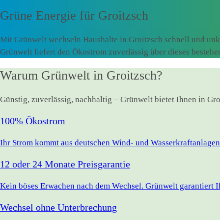
Grüne Energie für
Groitzsch
Mit Grünwelt wechseln Haushalte in Groitzsch schnell und unk
Grünwelt liefert den Ökostrom zuverlässig über dieses besteh
Warum Grünwelt in Groitzsch?
Günstig, zuverlässig, nachhaltig – Grünwelt bietet Ihnen in Gr
100% Ökostrom
Ihr Strom kommt aus deutschen Wind- und Wasserkraftanlagen.
12 oder 24 Monate Preisgarantie
Kein böses Erwachen nach dem Wechsel. Grünwelt garantiert Ihr
Wechsel ohne Unterbrechung