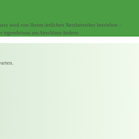
tz wird von Ihrem örtlichen Netzbetreiber betrieben –
er irgendetwas am Anschluss ändern.
arten.