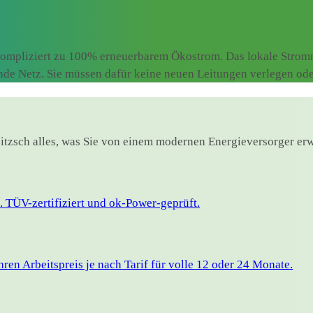
ompliziert zu 100% erneuerbarem Ökostrom. Das lokale Stromne
ende Netz. Sie müssen dafür keine neuen Leitungen verlegen od
oitzsch alles, was Sie von einem modernen Energieversorger erw
 TÜV-zertifiziert und ok-Power-geprüft.
en Arbeitspreis je nach Tarif für volle 12 oder 24 Monate.