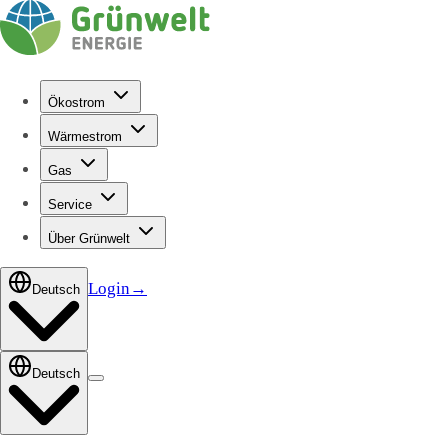
Ökostrom
Wärmestrom
Gas
Service
Über Grünwelt
Login
→
Deutsch
Deutsch