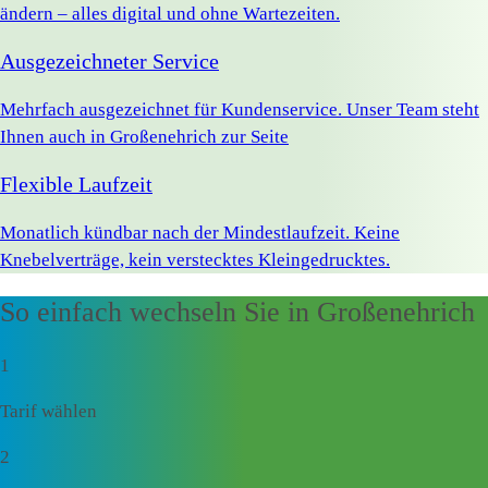
ändern – alles digital und ohne Wartezeiten.
Ausgezeichneter Service
Mehrfach ausgezeichnet für Kundenservice. Unser Team steht
Ihnen auch in Großenehrich zur Seite
Flexible Laufzeit
Monatlich kündbar nach der Mindestlaufzeit. Keine
Knebelverträge, kein verstecktes Kleingedrucktes.
So einfach wechseln Sie in Großenehrich
1
Tarif wählen
2