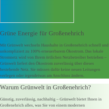
Grüne Energie für
Großenehrich
Mit Grünwelt wechseln Haushalte in Großenehrich schnell und
unkompliziert zu 100% erneuerbarem Ökostrom. Das lokale
Stromnetz wird von Ihrem örtlichen Netzbetreiber betrieben –
Grünwelt liefert den Ökostrom zuverlässig über dieses
bestehende Netz. Sie müssen dafür keine neuen Leitungen
verlegen oder irgendetwas am Anschluss ändern.
Warum Grünwelt in Großenehrich?
Günstig, zuverlässig, nachhaltig – Grünwelt bietet Ihnen in
Großenehrich alles, was Sie von einem modernen