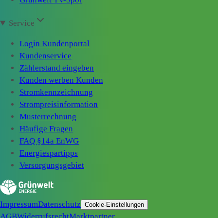
Service
Login Kundenportal
Kundenservice
Zählerstand eingeben
Kunden werben Kunden
Stromkennzeichnung
Strompreisinformation
Musterrechnung
Häufige Fragen
FAQ §14a EnWG
Energiespartipps
Versorgungsgebiet
Impressum
Datenschutz
Cookie-Einstellungen
AGB
Widerrufsrecht
Marktpartner