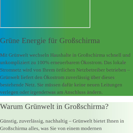
Grüne Energie für
Großschirma
Mit Grünwelt wechseln Haushalte in Großschirma schnell und
unkompliziert zu 100% erneuerbarem Ökostrom. Das lokale
Stromnetz wird von Ihrem örtlichen Netzbetreiber betrieben –
Grünwelt liefert den Ökostrom zuverlässig über dieses
bestehende Netz. Sie müssen dafür keine neuen Leitungen
verlegen oder irgendetwas am Anschluss ändern.
Warum Grünwelt in Großschirma?
Günstig, zuverlässig, nachhaltig – Grünwelt bietet Ihnen in
Großschirma alles, was Sie von einem modernen