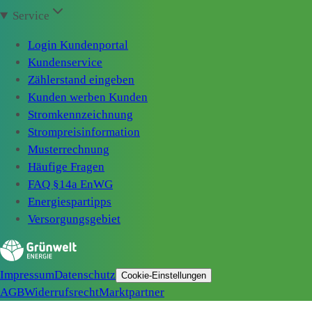
Service
Login Kundenportal
Kundenservice
Zählerstand eingeben
Kunden werben Kunden
Stromkennzeichnung
Strompreisinformation
Musterrechnung
Häufige Fragen
FAQ §14a EnWG
Energiespartipps
Versorgungsgebiet
Impressum
Datenschutz
Cookie-Einstellungen
AGB
Widerrufsrecht
Marktpartner