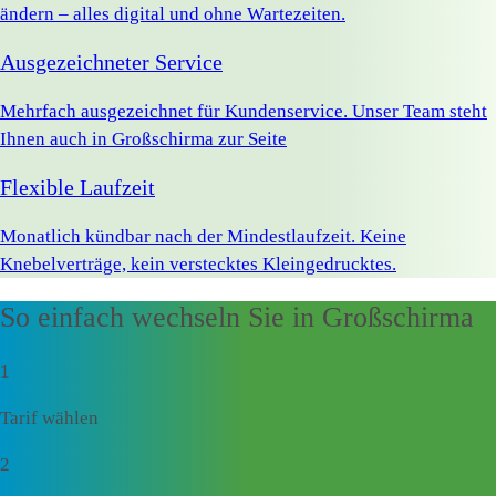
ändern – alles digital und ohne Wartezeiten.
Ausgezeichneter Service
Mehrfach ausgezeichnet für Kundenservice. Unser Team steht
Ihnen auch in Großschirma zur Seite
Flexible Laufzeit
Monatlich kündbar nach der Mindestlaufzeit. Keine
Knebelverträge, kein verstecktes Kleingedrucktes.
So einfach wechseln Sie in Großschirma
1
Tarif wählen
2